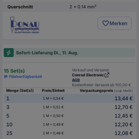
Querschnitt
2 x 0.14 mm²
Merken
Sofort-Lieferung Di., 11. Aug.
15 Set(s)
Verkauf und Versand:
Conrad Electronic
Filialverfügbarkeit
AGB
Kostenfreier Versand ab 100,00 €
Menge (Set(s))
Preis/Einheit
Verpackungspreis
(zzgl. MwSt.)
1
13,44 €
1 M = 0,54 €
3
12,70 €
1 M = 0,51 €
5
12,45 €
1 M = 0,50 €
10
12,20 €
1 M = 0,49 €
25
12,08 €
1 M = 0,48 €