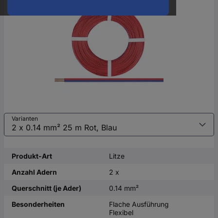
oder
eine
Hst.-
Teile-
Nr.
ein
Varianten
Produkt-Art
Litze
Anzahl Adern
2 x
Querschnitt (je Ader)
0.14 mm²
Besonderheiten
Flache Ausführung
Flexibel