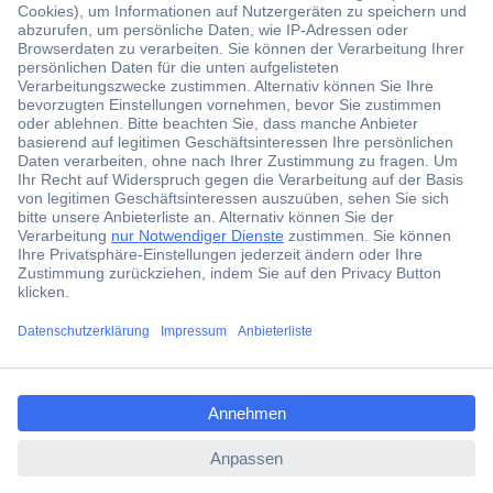
Der Conrad Newsletter
Jetzt anmelden und exklusive Aktionen,
aktuelle News und Angebote immer zuerst
erhalten.
Jetzt anmelden
Filialen
Versandkostenfrei ab 100,00 € zzgl. MwSt. **
ccp.user.init.failed.titl
Angebotsservice
e
Beschaffungsservice
ccp.user.init.failed
Für Geschäftskunden