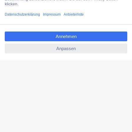
Versandkostenfrei ab 100,00 € zzgl. MwSt. **
Angebotsservice
ccp.user.init.failed.titl
Beschaffungsservice
e
ccp.user.init.failed
Für Geschäftskunden
E-Procurement
Open Catalog Interface (OCI)
Conrad Smart Procure (CSP)
Für Verkäufer
Für Affiliate