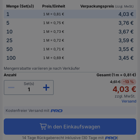
Menge (Set(s))
Preis/Einheit
Verpackungspreis
(zzgl. MwSt.)
1
4,03 €
1 M = 0,81 €
5
3,76 €
1 M = 0,75 €
10
3,67 €
1 M = 0,73 €
25
3,59 €
1 M = 0,72 €
50
3,55 €
1 M = 0,71 €
100
3,45 €
1 M = 0,69 €
Mengenrabatte variieren je nach Verkäufer
Anzahl
Gesamt (1 m = 0,81 €)
4,61 €
-13 %
Set(s)
4,03 €
zzgl. MwSt.
Versand
Kostenfreier Versand mit
In den Einkaufswagen
14 Tage Rückgaberecht inklusive (30 Tage mit
)