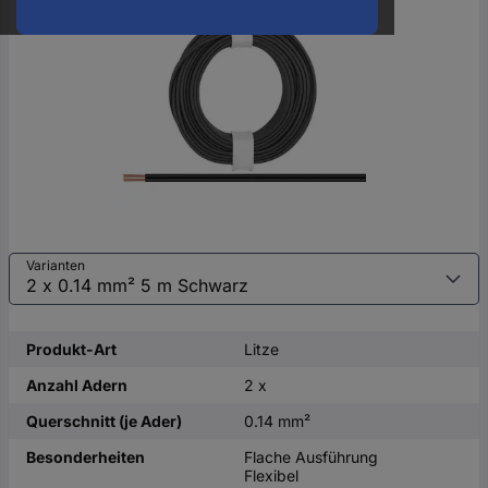
oder
eine
Hst.-
Teile-
Nr.
ein
Varianten
Produkt-Art
Litze
Anzahl Adern
2 x
Querschnitt (je Ader)
0.14 mm²
Besonderheiten
Flache Ausführung
Flexibel