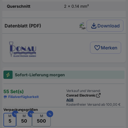
Querschnitt
2 x 0.14 mm²
Datenblatt (PDF)
Download
Merken
Sofort-Lieferung morgen
55 Set(s)
Verkauf und Versand:
Conrad Electronic
Filialverfügbarkeit
AGB
Kostenfreier Versand ab 100,00 €
Verpackungsgrößen
%
%
%
M
M
M
5
50
500