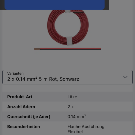
oder
eine
Hst.-
Teile-
Nr.
ein
Varianten
Produkt-Art
Litze
Anzahl Adern
2 x
Querschnitt (je Ader)
0.14 mm²
Besonderheiten
Flache Ausführung
Flexibel