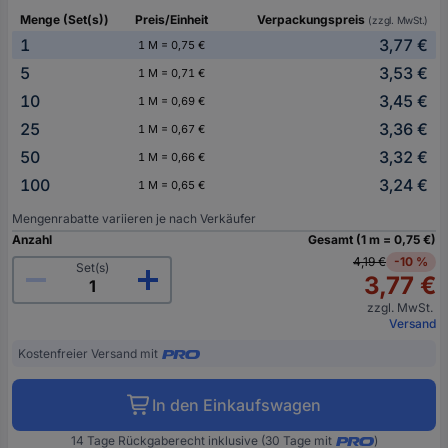
Menge (Set(s))
Preis/Einheit
Verpackungspreis
(zzgl. MwSt.)
1
3,77 €
1 M = 0,75 €
5
3,53 €
1 M = 0,71 €
10
3,45 €
1 M = 0,69 €
25
3,36 €
1 M = 0,67 €
50
3,32 €
1 M = 0,66 €
100
3,24 €
1 M = 0,65 €
Mengenrabatte variieren je nach Verkäufer
Anzahl
Gesamt (1 m = 0,75 €)
4,19 €
-10 %
Set(s)
3,77 €
zzgl. MwSt.
Versand
Kostenfreier Versand mit
In den Einkaufswagen
14 Tage Rückgaberecht inklusive (30 Tage mit
)