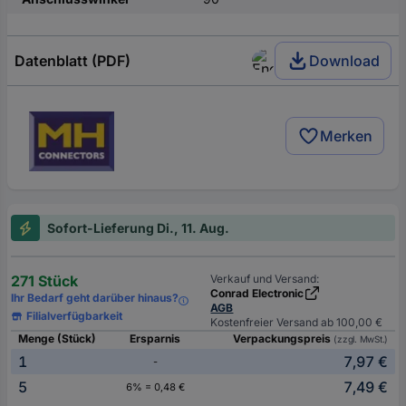
Datenblatt (PDF)
Download
Merken
Sofort-Lieferung Di., 11. Aug.
271 Stück
Verkauf und Versand:
Conrad Electronic
Ihr Bedarf geht darüber hinaus?
AGB
Filialverfügbarkeit
Kostenfreier Versand ab 100,00 €
Menge (Stück)
Ersparnis
Verpackungspreis
(zzgl. MwSt.)
1
7,97 €
-
5
7,49 €
6% = 0,48 €