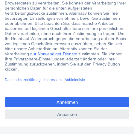
Der Conrad Newsletter
Jetzt anmelden und exklusive Aktionen,
aktuelle News und Angebote immer zuerst
erhalten.
Jetzt anmelden
Filialen
Versandkostenfrei ab 100,00 € zzgl. MwSt. **
ccp.user.init.failed.titl
Angebotsservice
e
Beschaffungsservice
ccp.user.init.failed
Für Geschäftskunden