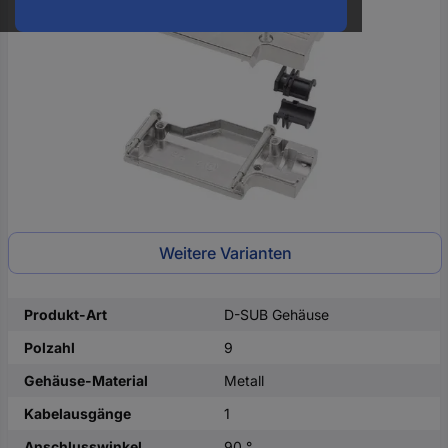
oder
eine
Hst.-
Teile-
Nr.
ein
Weitere Varianten
Produkt-Art
D-SUB Gehäuse
Polzahl
9
Gehäuse-Material
Metall
Kabelausgänge
1
Anschlusswinkel
90 °