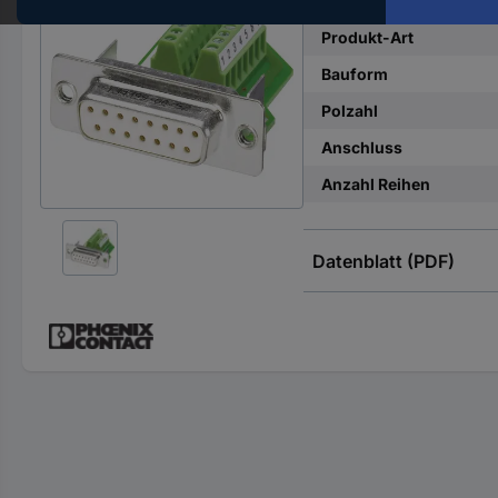
Hst.-
Teile-
Produkt-Art
Nr.
Bauform
ein
Polzahl
Anschluss
Anzahl Reihen
Datenblatt (PDF)