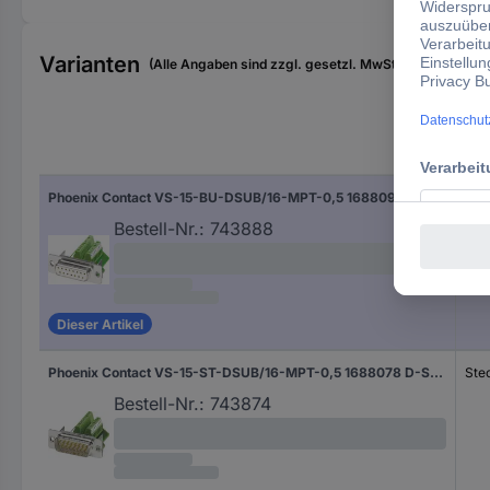
Varianten
(Alle Angaben sind zzgl. gesetzl. MwSt., zzgl. Versan
Bau
Phoenix Contact VS-15-BU-DSUB/16-MPT-0,5 1688094 D-SUB Buchse 180 ° Polzahl: 15 Schrauben 1 St.
Buc
Bestell-Nr.:
743888
Dieser Artikel
Phoenix Contact VS-15-ST-DSUB/16-MPT-0,5 1688078 D-SUB Stecker 180 ° Polzahl: 15 Schrauben 1 St.
Ste
Bestell-Nr.:
743874