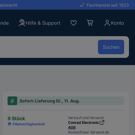
gaberecht
Fachhandel seit 1923
unde
Hilfe & Support
Konto
Suchen
Sofort-Lieferung Di., 11. Aug.
9 Stück
Verkauf und Versand:
Conrad Electronic
Filialverfügbarkeit
AGB
Kostenfreier Versand ab