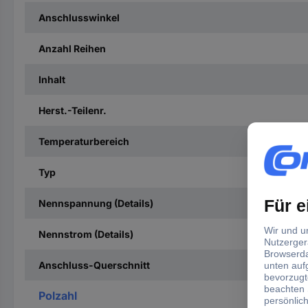
Anschlusswinkel
Anzahl Reihen
Inhalt
Herst.-Teilenr.
Temperaturbereich
Typ
Nennspannung (Details)
Nennstrom (Details)
Anschluss-Querschnitt
Polzahl