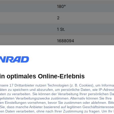
180°
2
1 St.
1688094
-20 - +80 °C
VS-15-BU-DSUB/16-MPT-0,5
60 V
5 A
0,14 - 0,5 mm²
15