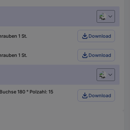
Deutsch (Deu
rauben 1 St.
Download
rauben 1 St.
Download
Deutsch (Deu
chse 180 ° Polzahl: 15
Download