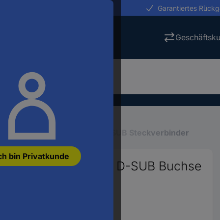
erungen in 24h
Garantiertes Rück
Geschäftsk
D-SUB Steckverbinder
D-SUB Steckverbinder
ch bin Privatkunde
16-MPT-0,5 1688094 D-SUB Buchse