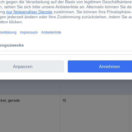
d)
form
Polzahl
hse, gerade
15
cker, gerade
15