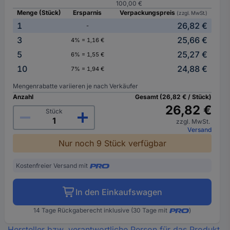
100,00 €
Menge (Stück)
Ersparnis
Verpackungspreis
(zzgl. MwSt.)
1
26,82 €
-
3
25,66 €
4% = 1,16 €
5
25,27 €
6% = 1,55 €
10
24,88 €
7% = 1,94 €
Mengenrabatte variieren je nach Verkäufer
Anzahl
Gesamt (26,82 € / Stück)
26,82 €
Stück
zzgl. MwSt.
Versand
Nur noch 9 Stück verfügbar
Kostenfreier Versand mit
In den Einkaufswagen
14 Tage Rückgaberecht inklusive (30 Tage mit
)
Hersteller bzw. verantwortliche Person für das Produkt