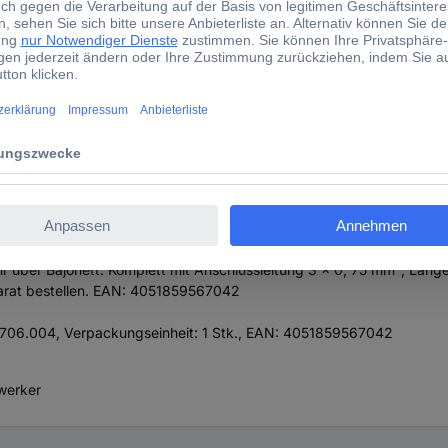
.004Energieeffizienzklasse der Lichtquelle nach EU-Richtlinie 2019/
htmittel:LED nicht austauschbarMit Leuchtmittel:jaGeeignet für Le
usefarbe:SilberSpannungsart:ACNennspannung:220..240 VNennstrom
ät:jaLichtverteiler:sonstigeLichtstromrückgang bei mittl. Nutzung
 (tq):10 %Konstant-Lichtstrom-Regelung:neinSchutzart (IP):IP65Sc
für Lampenleistung:20 WMax. Systemleistung:20 WLichtverteilung:sy
strahlungswinkel:extrem breitstrahlend >80°Lichtfarbe:weißFarbte
rt der Verdrahtung:geeignet für DurchgangsverdrahtungPolzahl:3L
 Google Assistant:neinKompatibel mit Amazon Alexa:neinIFTTT-Unte
tz aus korrosionsbeständigem Aluminium-Druckguss, seewasserbestä
r opaler Glaszylinder. Mit Netzspannungs-LED-Modul. Lichtverteil
r über Bajonett. Komplett mit Anschlussleitung 3 x 0, 75 mm², Läng
eparat bestellen. EAN: 4051859567042
82706.004, Verpackungseinheit: 1 Stk., EAN: 4051859567042
dwerker