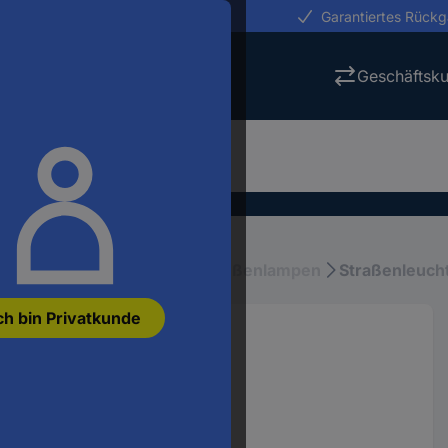
erungen in 24h
Garantiertes Rück
Geschäftsk
tung
Außenbeleuchtung, Außenlampen
Straßenleucht
ch bin Privatkunde
706.004
710078