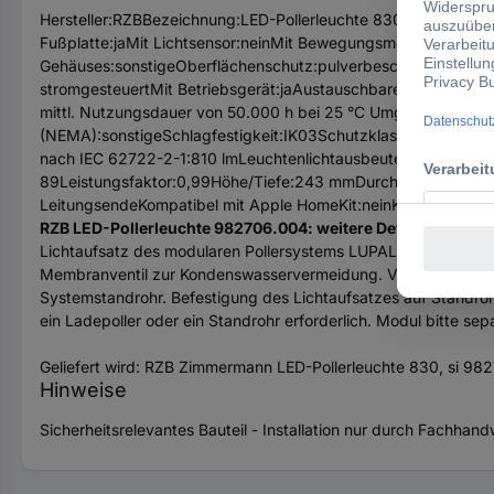
Hersteller:RZBBezeichnung:LED-Pollerleuchte 830, siTyp:982706
Fußplatte:jaMit Lichtsensor:neinMit Bewegungsmelder:neinLeuc
Gehäuses:sonstigeOberflächenschutz:pulverbeschichtetGehä
stromgesteuertMit Betriebsgerät:jaAustauschbares Betriebsger
mittl. Nutzungsdauer von 50.000 h bei 25 °C Umgebungstemp.
(NEMA):sonstigeSchlagfestigkeit:IK03Schutzklasse:IGeeignet 
nach IEC 62722-2-1:810 lmLeuchtenlichtausbeute:41 lm/WAus
89Leistungsfaktor:0,99Höhe/Tiefe:243 mmDurchmesser:187 mmA
LeitungsendeKompatibel mit Apple HomeKit:neinKompatibel mit
RZB LED-Pollerleuchte 982706.004: weitere Details
Lichtaufsatz des modularen Pollersystems LUPALO. Lichtaufsa
Membranventil zur Kondenswasservermeidung. Vergilbungsfreie
Systemstandrohr. Befestigung des Lichtaufsatzes auf Standroh
ein Ladepoller oder ein Standrohr erforderlich. Modul bitte s
Geliefert wird: RZB Zimmermann LED-Pollerleuchte 830, si 9
Hinweise
Sicherheitsrelevantes Bauteil - Installation nur durch Fachhan