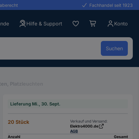
gaberecht
Fachhandel seit 1923
unde
Hilfe & Support
Konto
Suchen
en, Platzleuchten
Lieferung Mi., 30. Sept.
20 Stück
Verkauf und Versand:
Elektro4000.de
AGB
Anzahl
Gesamt