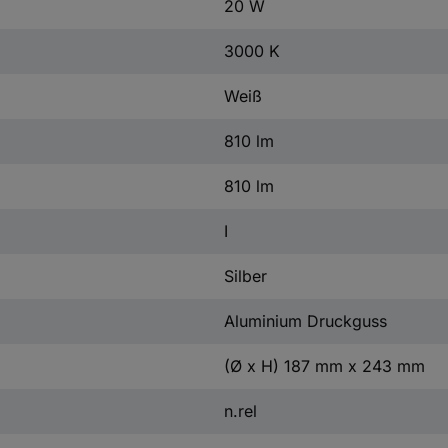
20 W
3000 K
Weiß
810 lm
810 lm
I
Silber
Aluminium Druckguss
(Ø x H) 187 mm x 243 mm
n.rel