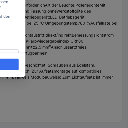
2015:nicht erforderlichArt der Leuchte:PollerleuchteMit
uchtmittelanzahl:1Fassung:ohneWerkstoffgüte des
:83..91 mABetriebsgerät:LED-Betriebsgerät
sdauer 50.000 h bei 25 °C Umgebungstemp.:80 %Ausfallrate bei
hutzart
mmetrischLichtaustritt:direkt/indirektBemessungslichtstrom
mperatur:3000 KFarbwiedergabeindex CRI:80-
eiterquerschnitt:2,5 mm²Anschlussart:freies
rstützung verfügbar:nein
ndig pulverbeschichtet. Schrauben aus Edelstahl.
ung symmetrisch. Zur Aufsatzmontage auf kompatibles
e 1, 4 m. Hinweis Modulbauweise: Zum Lichtaufsatz ist immer