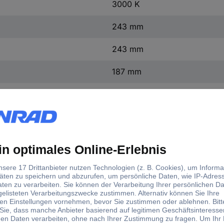
3000 K
243 mm
243 mm
187 mm
Ja
1.4 m
Produkts.