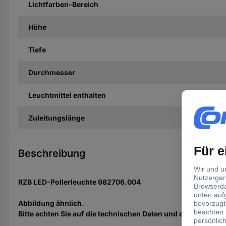
Lichtfarben-Bereich
Höhe
Tiefe
Durchmesser
Leuchtmittel enthalten
Zuleitungslänge
Beschreibung
RZB LED-Pollerleuchte 982706.004
Abbildung ähnlich.
Bitte achten Sie auf die technischen Daten und die EAN des 