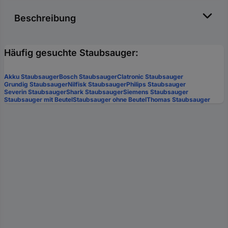
Beschreibung
Häufig gesuchte Staubsauger:
Akku Staubsauger
Bosch Staubsauger
Clatronic Staubsauger
Grundig Staubsauger
Nilfisk Staubsauger
Philips Staubsauger
Severin Staubsauger
Shark Staubsauger
Siemens Staubsauger
Staubsauger mit Beutel
Staubsauger ohne Beutel
Thomas Staubsauger