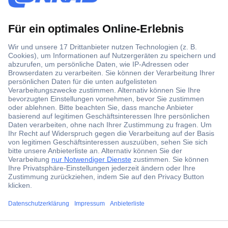
Der Conrad Newsletter
Jetzt anmelden und exklusive Aktionen,
aktuelle News und Angebote immer zuerst
erhalten.
Jetzt anmelden
Filialen
Versandkostenfrei ab 100,00 € zzgl. MwSt. **
Angebotsservice
ccp.user.init.failed.titl