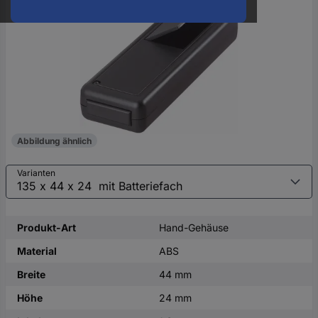
oder
eine
Hst.-
Teile-
Nr.
ein
Abbildung ähnlich
Varianten
Produkt-Art
Hand-Gehäuse
Material
ABS
Breite
44 mm
Höhe
24 mm