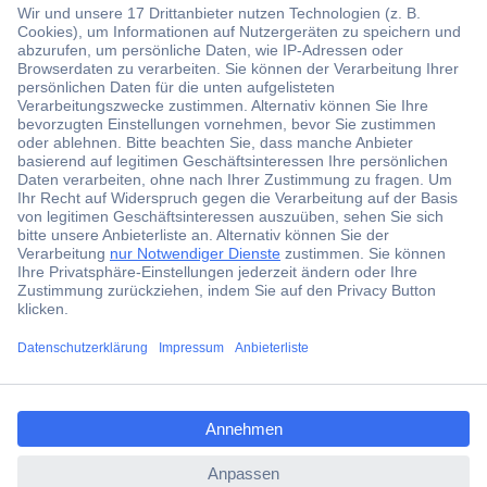
Der Conrad Newsletter
Jetzt anmelden und exklusive Aktionen,
aktuelle News und Angebote immer zuerst
erhalten.
Jetzt anmelden
ccp.user.init.failed.titl
Filialen
e
Versandkostenfrei ab 100,00 € zzgl. MwSt. **
ccp.user.init.failed
Angebotsservice