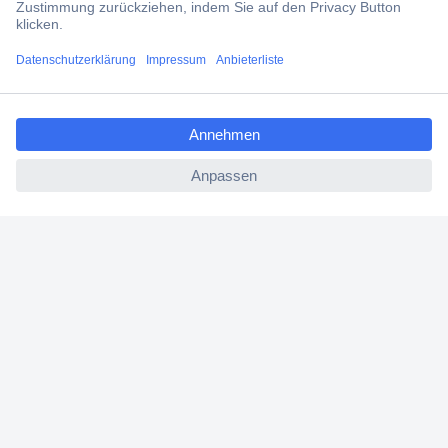
Filialen
ccp.user.init.failed.titl
Versandkostenfrei ab 100,00 € zzgl. MwSt. **
e
Angebotsservice
ccp.user.init.failed
Beschaffungsservice
Für Geschäftskunden
E-Procurement
Open Catalog Interface (OCI)
Conrad Smart Procure (CSP)
Für Verkäufer