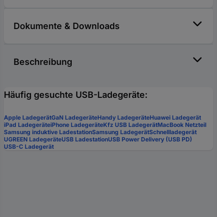
Dokumente & Downloads
Beschreibung
Häufig gesuchte USB-Ladegeräte:
Apple Ladegerät
GaN Ladegeräte
Handy Ladegeräte
Huawei Ladegerät
iPad Ladegeräte
iPhone Ladegeräte
Kfz USB Ladegerät
MacBook Netzteil
Samsung induktive Ladestation
Samsung Ladegerät
Schnellladegerät
UGREEN Ladegeräte
USB Ladestation
USB Power Delivery (USB PD)
USB-C Ladegerät