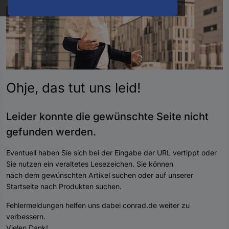
oder
eine
Hst.-
Teile-
Nr.
ein
Ohje, das tut uns
leid
!
Leider konnte die gewünschte Seite nicht
gefunden werde
n.
Eventuell haben Sie sich bei der Eingabe der URL vertippt oder
Sie nutzen ein veraltetes Lesezeichen. Sie können
nach dem gewünschten Artikel suchen oder auf unserer
Startseite nach Produkten suchen.
Fehlermeldungen helfen uns dabei conrad.de weiter zu
verbessern.
Vielen Dank!