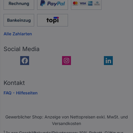
Alle Zahlarten
Social Media
Kontakt
FAQ - Hilfeseiten
Gewerblicher Shop: Anzeige von Nettopreisen exkl. MwSt. und
Versandkosten
A
1
1x pro Geschäftskunde/Privatperson: 10% Rabatt. Gültig nur