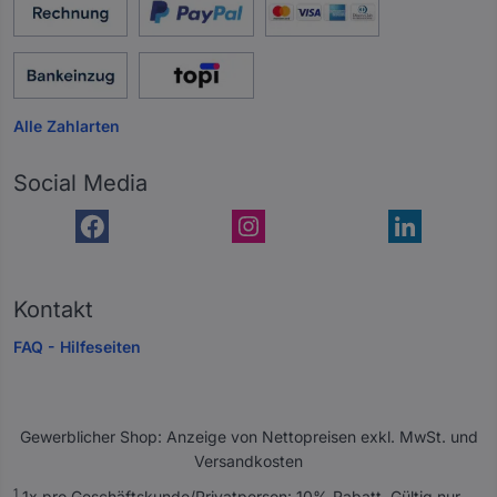
Alle Zahlarten
Social Media
Kontakt
FAQ - Hilfeseiten
Gewerblicher Shop: Anzeige von Nettopreisen exkl. MwSt. und
Versandkosten
A
1
1x pro Geschäftskunde/Privatperson: 10% Rabatt. Gültig nur