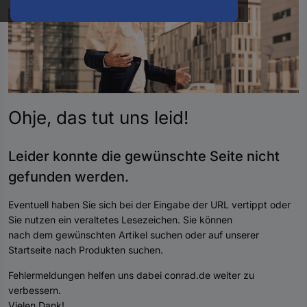
oder
eine
Hst.-
Teile-
Nr.
ein
Ohje, das tut uns
leid
!
Leider konnte die gewünschte Seite nicht
gefunden werde
n.
Eventuell haben Sie sich bei der Eingabe der URL vertippt oder
Sie nutzen ein veraltetes Lesezeichen. Sie können
nach dem gewünschten Artikel suchen oder auf unserer
Startseite nach Produkten suchen.
Fehlermeldungen helfen uns dabei conrad.de weiter zu
verbessern.
Vielen Dank!