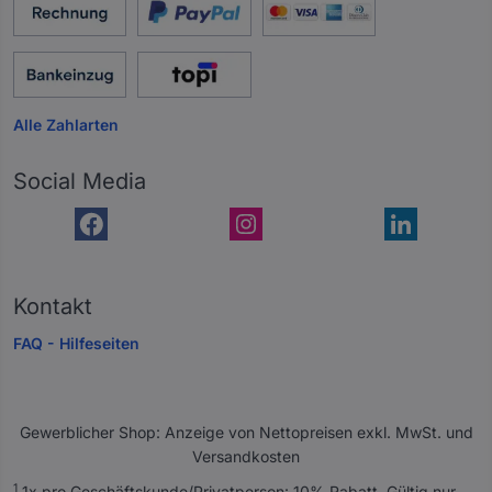
Alle Zahlarten
Social Media
Kontakt
FAQ - Hilfeseiten
Gewerblicher Shop: Anzeige von Nettopreisen exkl. MwSt. und
Versandkosten
A
1
1x pro Geschäftskunde/Privatperson: 10% Rabatt. Gültig nur