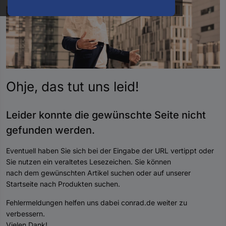
oder
eine
Hst.-
Teile-
Nr.
ein
Ohje, das tut uns
leid
!
Leider konnte die gewünschte Seite nicht
gefunden werde
n.
Eventuell haben Sie sich bei der Eingabe der URL vertippt oder
Sie nutzen ein veraltetes Lesezeichen. Sie können
nach dem gewünschten Artikel suchen oder auf unserer
Startseite nach Produkten suchen.
Fehlermeldungen helfen uns dabei conrad.de weiter zu
verbessern.
Vielen Dank!