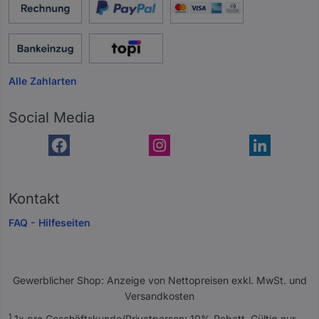
Alle Zahlarten
Social Media
Kontakt
FAQ - Hilfeseiten
Gewerblicher Shop: Anzeige von Nettopreisen exkl. MwSt. und
Versandkosten
A
1
1x pro Geschäftskunde/Privatperson: 10% Rabatt. Gültig nur