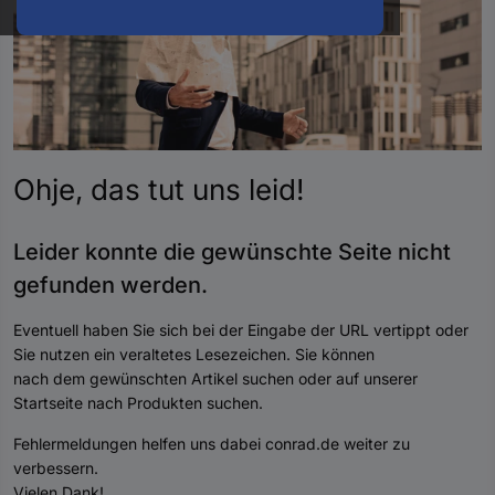
oder
eine
Hst.-
Teile-
Nr.
ein
Ohje, das tut uns
leid
!
Leider konnte die gewünschte Seite nicht
gefunden werde
n.
Eventuell haben Sie sich bei der Eingabe der URL vertippt oder
Sie nutzen ein veraltetes Lesezeichen. Sie können
nach dem gewünschten Artikel suchen oder auf unserer
Startseite nach Produkten suchen.
Fehlermeldungen helfen uns dabei conrad.de weiter zu
verbessern.
Vielen Dank!