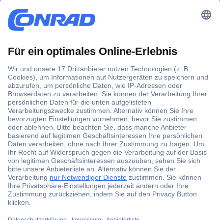
Hygienestandards erhöhen und
Mitarbeiter schützen
Desinfektionsreiniger sind unverzichtbar, um ein
hygienisches Umfeld zu schaffen und die Verbreitung von
Krankheitserregern einzudämmen. Ob im Haushalt, im Büro
oder in medizinischen Einrichtungen – diese kraftvollen
Reinigungsmittel entfernen nicht nur Schmutz und Flecken,
sondern töten auch Bakterien, Viren und Pilze ab. Doch
welcher Desinfektionsreiniger ist der richtige für Ihre
Bedürfnisse?
In unserem Ratgeber geben wir einen Überblick über
verschiedene Arten von Desinfektionsreinigern und
erklären, worauf beim Kauf zu achten ist.
Wie funktionieren Desinfektionsreiniger?