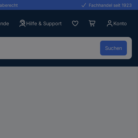
gaberecht
Fachhandel seit 1923
unde
Hilfe & Support
Konto
Suchen