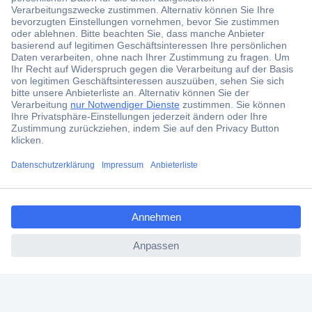
SAT-Receiver aus
SAT-Receiver mit WLAN für noch mehr
Anwendungskomfort
Kaufkriterien für SAT-Receiver – worauf kommt es an?
Unser Praxistipp: Die richtige Speicherkapazität
bestimmen
FAQ – häufig gestellte Fragen zum Thema SAT-
Receiver
ccp.user.init.failed.titl
e
ccp.user.init.failed