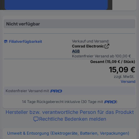
oder
eine
Hst.-
Teile-
Nicht verfügbar
Nr.
ein
Verkauf und Versand:
Filialverfügbarkeit
Conrad Electronic
AGB
Kostenfreier Versand ab 100,00 €
Gesamt (15,09 € / Stück)
15,09 €
zzgl. MwSt.
Versand
Kostenfreier Versand mit
14 Tage Rückgaberecht inklusive (30 Tage mit
)
Hersteller bzw. verantwortliche Person für das Produkt
Rechtliche Bedenken melden
Umwelt & Entsorgung (Elektrogeräte, Batterien, Verpackungen)