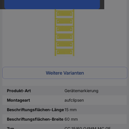
oder
eine
Hst.-
Teile-
Nr.
ein
Weitere Varianten
Produkt-Art
Gerätemarkierung
Montageart
aufclipsen
Beschriftungsflächen-Länge
15 mm
Beschriftungsflächen-Breite
60 mm
Typ
CC 15/60 O4MM MC GE