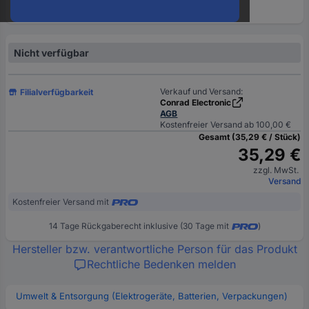
oder
eine
Hst.-
Teile-
Nicht verfügbar
Nr.
ein
Verkauf und Versand:
Filialverfügbarkeit
Conrad Electronic
AGB
Kostenfreier Versand ab 100,00 €
Gesamt (35,29 € / Stück)
35,29 €
zzgl. MwSt.
Versand
Kostenfreier Versand mit
14 Tage Rückgaberecht inklusive (30 Tage mit
)
Hersteller bzw. verantwortliche Person für das Produkt
Rechtliche Bedenken melden
Umwelt & Entsorgung (Elektrogeräte, Batterien, Verpackungen)