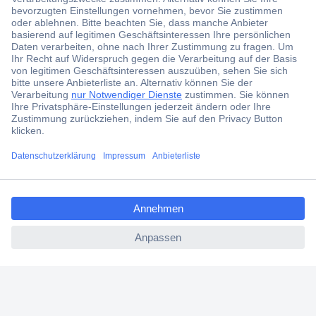
Der Conrad Newsletter
Jetzt anmelden und exklusive Aktionen,
aktuelle News und Angebote immer zuerst
erhalten.
Jetzt anmelden
ccp.user.init.failed.titl
Filialen
e
Versandkostenfrei ab 100,00 € zzgl. MwSt. **
ccp.user.init.failed
Angebotsservice
Beschaffungsservice
Für Geschäftskunden