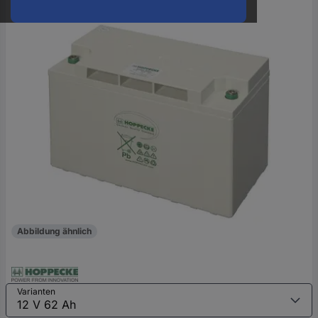
oder
eine
Hst.-
Teile-
Nr.
ein
Abbildung ähnlich
Varianten