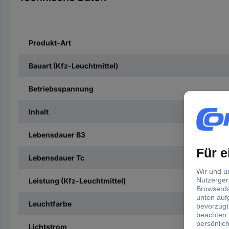
Produkt-Art
Bauart (Kfz-Leuchtmittel)
Betriebsspannung
Inhalt
Lebensdauer B3
Lebensdauer Tc
Leistung (Kfz-Leuchtmittel)
Leuchtfarbe
Lichtstrom