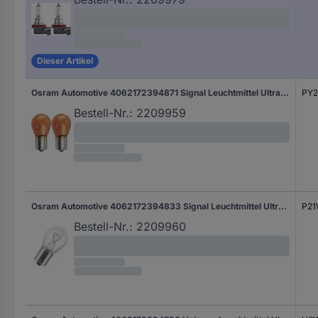
Dieser Artikel
Osram Automotive 4062172394871 Signal Leuchtmittel Ultra Life PY21W 21 W 12 V
PY
Bestell-Nr.:
2209959
Osram Automotive 4062172394833 Signal Leuchtmittel Ultra Life P21W 21 W 12 V
P2
Bestell-Nr.:
2209960