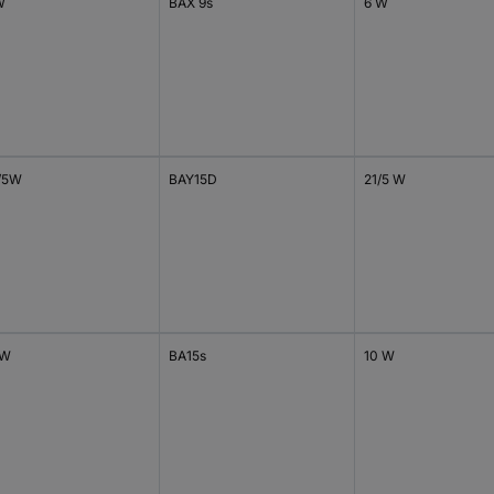
W
BAX 9s
6 W
/5W
BAY15D
21/5 W
0W
BA15s
10 W