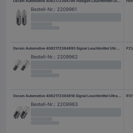
Osram Automotive 4062172394796 Halogen Leuchtmittel Ultra Life H6W 6 W 12 V
H6
Bestell-Nr.:
2209961
Osram Automotive 4062172394895 Signal Leuchtmittel Ultra Life P21/5W 21/5 W 12 V
P21
Bestell-Nr.:
2209962
Osram Automotive 4062172394918 Signal Leuchtmittel Ultra Life R10W 10 W 12 V
R1
Bestell-Nr.:
2209963