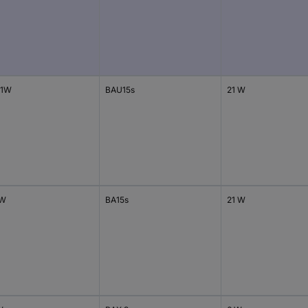
21W
BAU15s
21 W
1W
BA15s
21 W