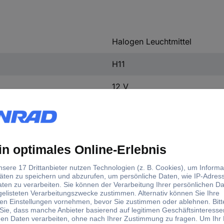
Halogen Leuchtmittel
H11
12 V
1 Paar
350 h
500 h
55 W
Warmweiß
1350 lm