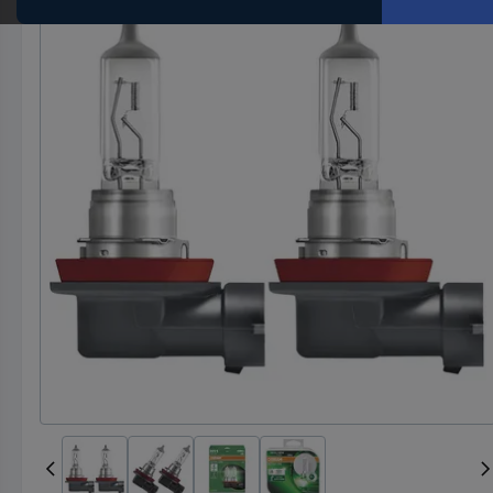
Hst.-
Teile-
Nr.
ein