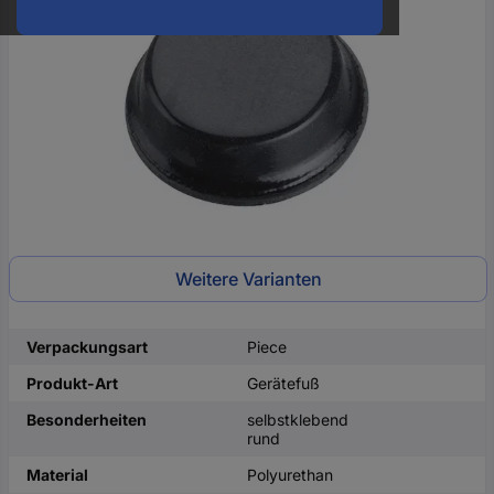
oder
eine
Hst.-
Teile-
Nr.
ein
Weitere Varianten
Verpackungsart
Piece
Produkt-Art
Gerätefuß
Besonderheiten
selbstklebend
rund
Material
Polyurethan