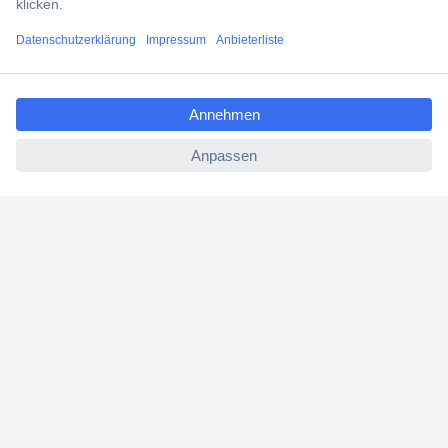
Filialen
ccp.user.init.failed.titl
Versandkostenfrei ab 100,00 € zzgl. MwSt. **
e
Angebotsservice
ccp.user.init.failed
Beschaffungsservice
Für Geschäftskunden
E-Procurement
Open Catalog Interface (OCI)
Conrad Smart Procure (CSP)
Für Verkäufer
Für Affiliate