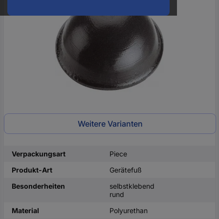
oder
eine
Hst.-
Teile-
Nr.
ein
Weitere Varianten
Verpackungsart
Piece
Produkt-Art
Gerätefuß
Besonderheiten
selbstklebend
rund
Material
Polyurethan