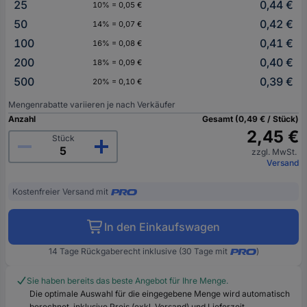
25
0,44 €
10% = 0,05 €
50
0,42 €
14% = 0,07 €
100
0,41 €
16% = 0,08 €
200
0,40 €
18% = 0,09 €
500
0,39 €
20% = 0,10 €
Mengenrabatte variieren je nach Verkäufer
Anzahl
Gesamt (0,49 € / Stück)
2,45 €
Stück
zzgl. MwSt.
Versand
Kostenfreier Versand mit
In den Einkaufswagen
14 Tage Rückgaberecht inklusive (30 Tage mit
)
Sie haben bereits das beste Angebot für Ihre Menge.
Die optimale Auswahl für die eingegebene Menge wird automatisch
berechnet, inklusive Preis (exkl. Versand) und Lieferzeit.