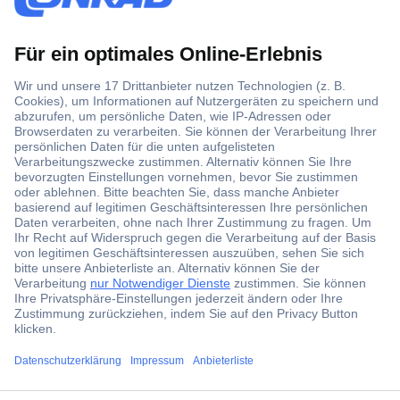
Der Conrad Newsletter
Jetzt anmelden und exklusive Aktionen,
aktuelle News und Angebote immer zuerst
erhalten.
Jetzt anmelden
Filialen
Versandkostenfrei ab 100,00 € zzgl. MwSt. **
Angebotsservice
ccp.user.init.failed.titl