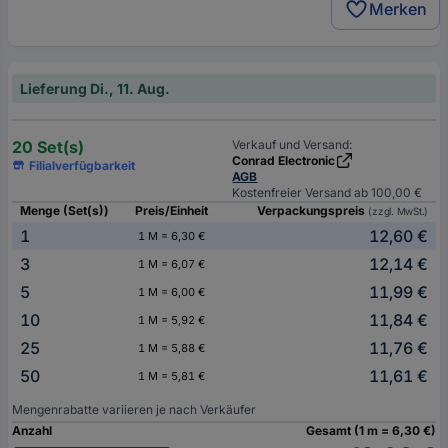
Merken
Lieferung Di., 11. Aug.
20 Set(s)
Verkauf und Versand:
Conrad Electronic
Filialverfügbarkeit
AGB
Kostenfreier Versand ab 100,00 €
Menge (Set(s))
Preis/Einheit
Verpackungspreis
(zzgl. MwSt.)
1
12,60 €
1 M = 6,30 €
3
12,14 €
1 M = 6,07 €
5
11,99 €
1 M = 6,00 €
10
11,84 €
1 M = 5,92 €
25
11,76 €
1 M = 5,88 €
50
11,61 €
1 M = 5,81 €
Mengenrabatte variieren je nach Verkäufer
Anzahl
Gesamt (1 m = 6,30 €)