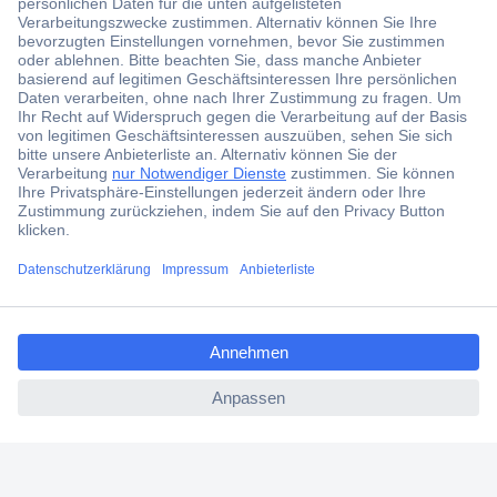
Der Conrad Newsletter
Jetzt anmelden und exklusive Aktionen,
aktuelle News und Angebote immer zuerst
erhalten.
Jetzt anmelden
ccp.user.init.failed.titl
Filialen
e
Versandkostenfrei ab 100,00 € zzgl. MwSt. **
ccp.user.init.failed
Angebotsservice
Beschaffungsservice