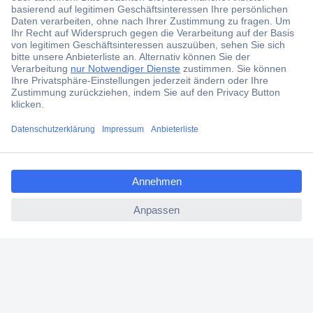
Der Conrad Newsletter
Jetzt anmelden und exklusive Aktionen,
aktuelle News und Angebote immer zuerst
erhalten.
Jetzt anmelden
ccp.user.init.failed.titl
Filialen
e
Versandkostenfrei ab 100,00 € zzgl. MwSt. **
ccp.user.init.failed
Angebotsservice
Beschaffungsservice
Für Geschäftskunden