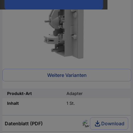
oder
eine
Hst.-
Teile-
Nr.
ein
Weitere Varianten
Produkt-Art
Adapter
Inhalt
1 St.
Datenblatt (PDF)
Download