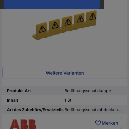
oder
eine
Hst.-
Teile-
Nr.
ein
Weitere Varianten
Produkt-Art
Berührungsschutzkappe
Inhalt
1 St.
Art des Zubehörs/Ersatzteils
Berührungsschutzabdeckung Schiene
Merken