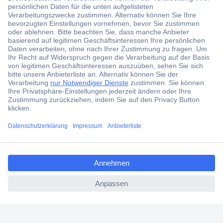
Der Conrad Newsletter
Jetzt anmelden und exklusive Aktionen,
aktuelle News und Angebote immer zuerst
erhalten.
Jetzt anmelden
Filialen
Versandkostenfrei ab 100,00 € zzgl. MwSt. **
ccp.user.init.failed.titl
Angebotsservice
e
Beschaffungsservice
ccp.user.init.failed
Für Geschäftskunden