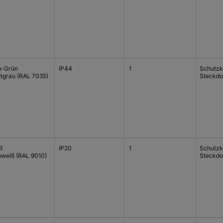
u-Grün
IP44
1
Schutzk
htgrau (RAL 7035)
Steckdo
ß
IP20
1
Schutzk
nweiß (RAL 9010)
Steckdo