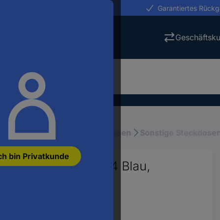
erungen in 24h
Garantiertes Rück
Geschäftsk
stallation
Schalter & Steckdosen
Sonstige Steckdosen
ch bin Privatkunde
akt-Steckdose IP44 Blau,
Nr.:
2334315