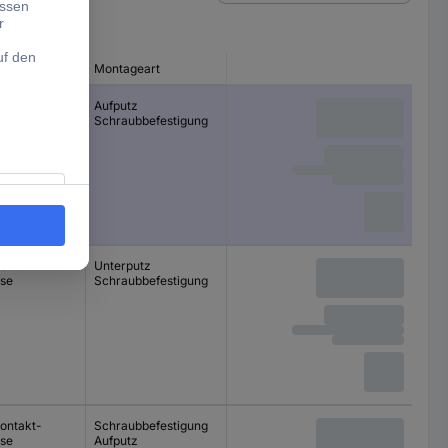
-Art
Montageart
ontakt-
Aufputz
se
Schraubbefestigung
ontakt-
Unterputz
se
Schraubbefestigung
ontakt-
Schraubbefestigung
se
Aufputz