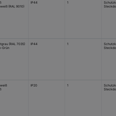
ß
IP44
1
Schutzk
nweiß (RAL 9010)
Steckdo
htgrau (RAL 7035)
IP44
1
Schutzk
u-Grün
Steckdo
lweiß
IP20
1
Schutzk
ß
Steckdo