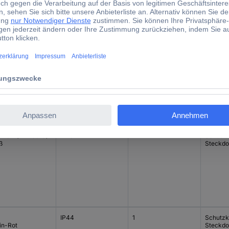
tellerfarbe
Schutzart
Steckdosen
Produkt
u
IP44
1
Schutzk
ianblau (RAL
Steckdo
0)
nweiß (RAL 9010)
IP20
1
Schutzk
ß
Steckdo
IP44
1
Schutzk
in-Rot
Steckdo