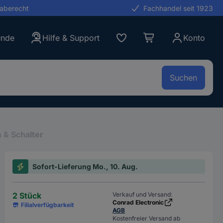
gaberecht
Fachhandel seit 1923
unde
Hilfe & Support
Konto
Suchen
 & Schalter
Sofort-Lieferung Mo., 10. Aug.
2 Stück
Verkauf und Versand:
Conrad Electronic
Filialverfügbarkeit
AGB
Kostenfreier Versand ab