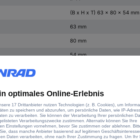
(B x H x T) 63 x 80 x 54 mm
63 mm
80 mm
54 mm
Schutzkontakt-Steckdose IP4
1 St.
0.16
Ja
d)