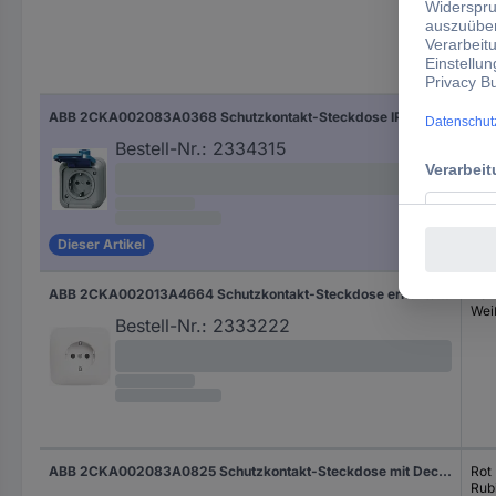
Hers
ABB 2CKA002083A0368 Schutzkontakt-Steckdose IP44 Blau, Enzianblau (RAL 5010)
Bla
Enz
Bestell-Nr.:
2334315
501
Dieser Artikel
ABB 2CKA002013A4664 Schutzkontakt-Steckdose erhöhter Berührungsschutz IP20 Reinweiß (RAL 9010), Weiß
Rei
Wei
Bestell-Nr.:
2333222
ABB 2CKA002083A0825 Schutzkontakt-Steckdose mit Deckel IP44 Rot, Rubin-Rot
Rot
Rub