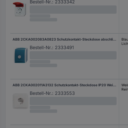
Bestell-Nr.:
2333342
ABB 2CKA002083A0823 Schutzkontakt-Steckdose abschließbar IP44 Blau-Grün, Lichtgrau (RAL 7035)
Bla
Lic
Bestell-Nr.:
2333491
ABB 2CKA002011A3132 Schutzkontakt-Steckdose IP20 Weiß, Reinweiß (RAL 9010)
Wei
Rei
Bestell-Nr.:
2333553