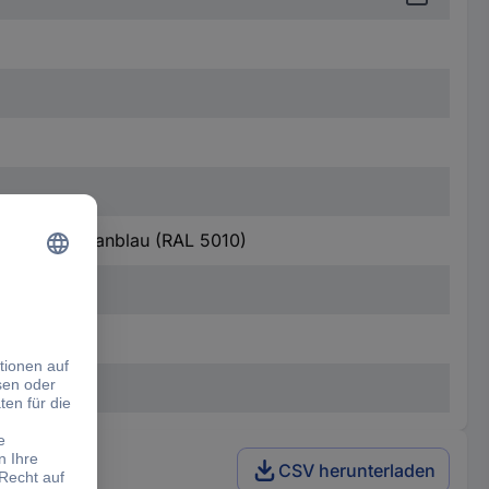
4 Blau. Enzianblau (RAL 5010)
CSV herunterladen