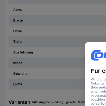
Abm.
Breite
Höhe
Tiefe
Ausführung
Inhalt
Gewicht
UKCA
Varianten
(Alle Angaben sind zzgl. gesetzl. MwSt., zzgl. Versan