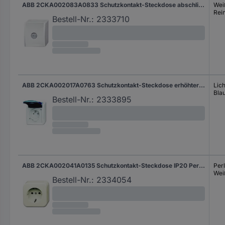
ABB 2CKA002083A0833 Schutzkontakt-Steckdose abschließbar IP44 Weiß, Reinweiß (RAL 9010)
Wei
Rei
Bestell-Nr.:
2333710
ABB 2CKA002017A0763 Schutzkontakt-Steckdose erhöhter Berührungsschutz IP44 Lichtgrau (RAL 7035), Blau-Grün
Lic
Bla
Bestell-Nr.:
2333895
ABB 2CKA002041A0135 Schutzkontakt-Steckdose IP20 Perlweiß, Weiß
Per
Wei
Bestell-Nr.:
2334054