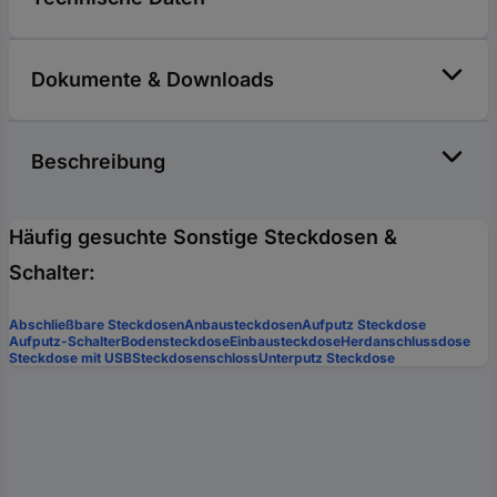
Dokumente & Downloads
Beschreibung
Häufig gesuchte Sonstige Steckdosen &
Schalter:
Abschließbare Steckdosen
Anbausteckdosen
Aufputz Steckdose
Aufputz-Schalter
Bodensteckdose
Einbausteckdose
Herdanschlussdose
Steckdose mit USB
Steckdosenschloss
Unterputz Steckdose