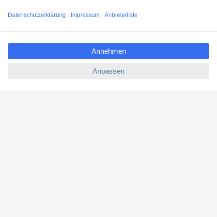
Versandkostenfrei ab 100,00 € zzgl. MwSt. **
Angebotsservice
ccp.user.init.failed.titl
Beschaffungsservice
e
ccp.user.init.failed
Für Geschäftskunden
E-Procurement
Open Catalog Interface (OCI)
Conrad Smart Procure (CSP)
Für Verkäufer
Für Affiliate
Für Lieferanten