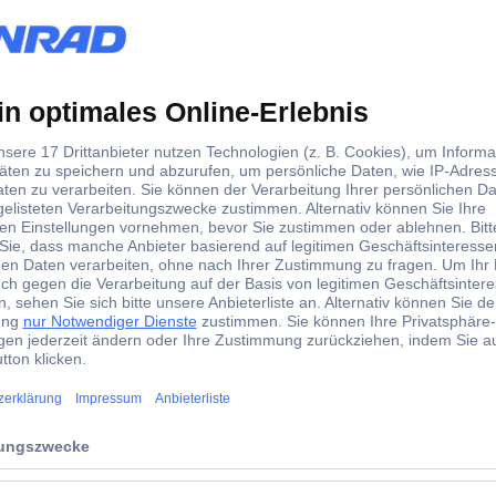
s maximalen Überspannungsspitzenwerts und zur Begrenzung oder sog
leichstrombetriebenen konventionellen Schütz für eine Steuerstr
des Schützes oder des Schützrelais aufgesteckt, ohne dass sich di
örung elektronischer Geräte über den Ausfall von Isolatoren bis hin
des Schützes oder des Schützrelais aufgesteckt, ohne dass sich di
zuverlässiges System
amit von hohen Frequenzen. Keine Betriebsverzögerungen.
tallation nur von einem Fachmann (z.B. Elektriker) durchgeführt wer