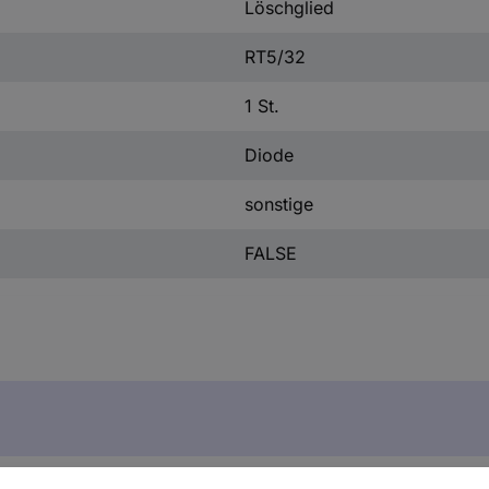
Löschglied
RT5/32
1 St.
Diode
sonstige
FALSE