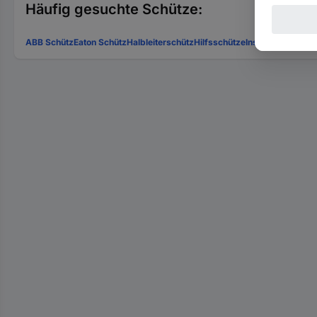
Häufig gesuchte Schütze:
ABB Schütz
Eaton Schütz
Halbleiterschütz
Hilfsschütze
Installationsschü