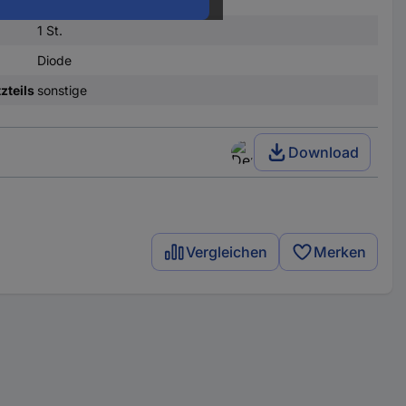
RT5/32
1 St.
Diode
zteils
sonstige
Download
Vergleichen
Merken