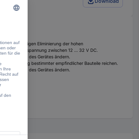
Download
ar vollständigen Eliminierung der hohen
omkreis-Nennspannung zwischen 12 ... 32 V DC.
e Abmessungen des Gerätes ändern.
 zur Zerstörung bestimmter empfindlicher Bauteile reichen.
e Abmessungen des Gerätes ändern.
den.