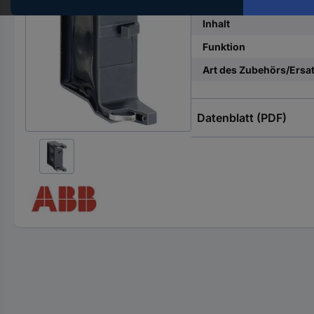
Typ
Hst.-
Teile-
Inhalt
Nr.
Funktion
ein
Art des Zubehörs/Ersat
Datenblatt (PDF)