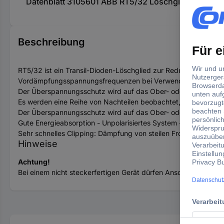
Datenblatt 3105601 ABB RT5/32 Löschglied 1 St.
Beschreibung
RT5/32 ist ein Transil-Dioden-Löschglied zur Reduzierung de
Vordämpfungsspannungsfrequenzen bei Verwendung mit einem g
Der Überspannungsschutz wird auf das Ober- oder Seitenteil 
Es werden eine Reihe von Nachteilen beobachtet, die von der St
Der Überspannungsschutz wird auf das Ober- oder Seitenteil 
Gute Energieabsorption - Unpolarisiertes System - Einfaches, 
Sehr schnelles Clipping: Dämpfung von steilen Fronten und d
Hinweise
Achtung!
Bei einem nicht steckerfertigen Gerät dürfen Anschluss und Ins