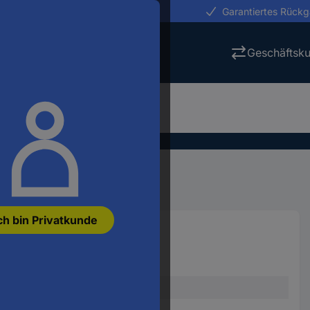
erungen in 24h
Garantiertes Rück
Geschäftsk
ng
Schalttechnik
Schütze
ch bin Privatkunde
:
3105601
Löschglied