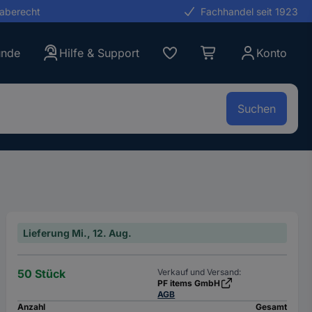
gaberecht
Fachhandel seit 1923
unde
Hilfe & Support
Konto
Suchen
Lieferung Mi., 12. Aug.
50 Stück
Verkauf und Versand:
PF items GmbH
AGB
Anzahl
Gesamt