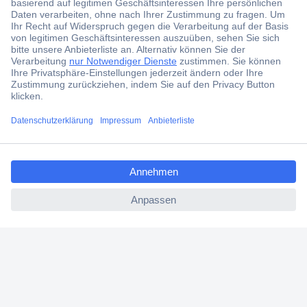
Der Conrad Newsletter
Jetzt anmelden und exklusive Aktionen,
aktuelle News und Angebote immer zuerst
erhalten.
Jetzt anmelden
ccp.user.init.failed.titl
Filialen
e
ccp.user.init.failed
Versandkostenfrei ab 100,00 € zzgl. MwSt. **
Angebotsservice
Beschaffungsservice
Für Geschäftskunden