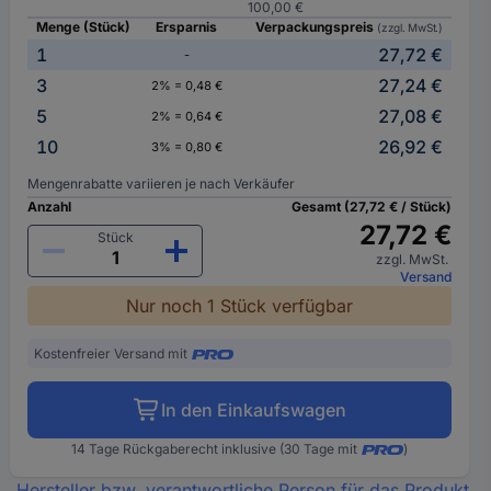
100,00 €
Menge (Stück)
Ersparnis
Verpackungspreis
(zzgl. MwSt.)
1
27,72 €
-
3
27,24 €
2% = 0,48 €
5
27,08 €
2% = 0,64 €
10
26,92 €
3% = 0,80 €
Mengenrabatte variieren je nach Verkäufer
Anzahl
Gesamt (27,72 € / Stück)
27,72 €
Stück
zzgl. MwSt.
Versand
Nur noch 1 Stück verfügbar
Kostenfreier Versand mit
In den Einkaufswagen
14 Tage Rückgaberecht inklusive (30 Tage mit
)
Hersteller bzw. verantwortliche Person für das Produkt