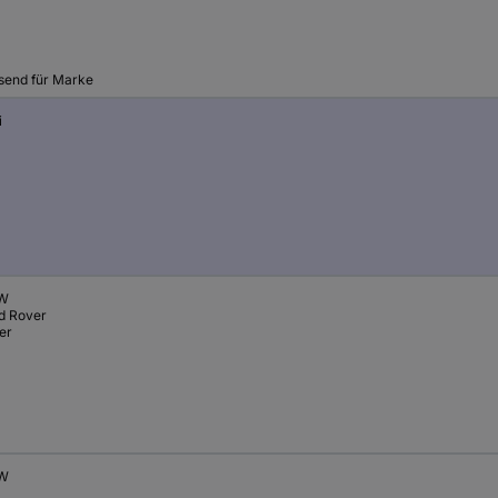
send für Marke
i
W
d Rover
er
W