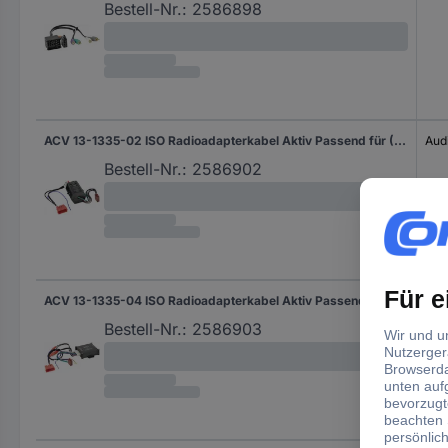
Bestell-Nr.:
2586898
ACV 13-1335-02 ISO Radioadapterkabel Aktiv Passend für (Auto-Marke): Audi
Aud
Bestell-Nr.:
2586902
ACV 13-1335-04 ISO Radioadapterkabel Aktiv Passend für (Auto-Marke): Audi
Aud
Bestell-Nr.:
2586903