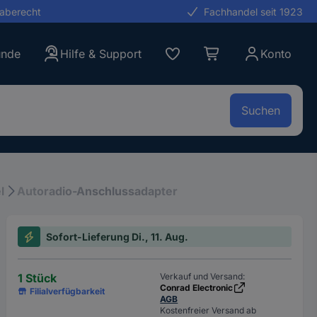
gaberecht
Fachhandel seit 1923
unde
Hilfe & Support
Konto
Suchen
l
Autoradio-Anschlussadapter
Sofort-Lieferung Di., 11. Aug.
1 Stück
Verkauf und Versand:
Conrad Electronic
Filialverfügbarkeit
AGB
Kostenfreier Versand ab