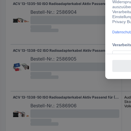
ACV 13-1335-50 ISO Radioadapterkabel Aktiv Passend für (Auto-Marke): Audi, Skoda, Volkswagen
Aud
Sko
Bestell-Nr.:
2586904
Vol
ACV 13-1338-02 ISO Radioadapterkabel Aktiv Passend für (Auto-Marke): MINI
MIN
Bestell-Nr.:
2586905
ACV 13-1338-50 ISO Radioadapterkabel Aktiv Passend für (Auto-Marke): Audi, Skoda, Volkswagen
Aud
Sko
Bestell-Nr.:
2586906
Vol