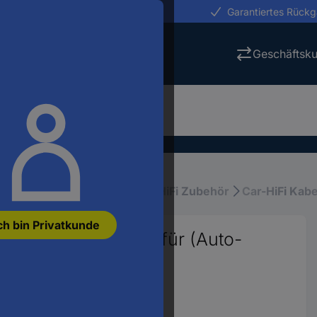
erungen in 24h
Garantiertes Rück
Geschäftsk
ar-HiFi, Entertainment
Car-HiFi Zubehör
Car-HiFi Kabe
ch bin Privatkunde
bel Aktiv Passend für (Auto-
6901