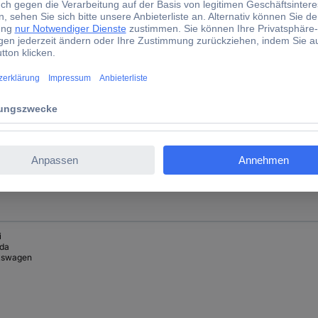
i
da
kswagen
I
i
da
kswagen