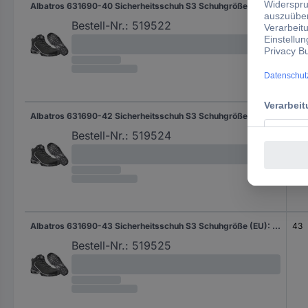
Albatros 631690-40 Sicherheitsschuh S3 Schuhgröße (EU): 40 Schwarz 1 Paar
40
Bestell-Nr.:
519522
Albatros 631690-42 Sicherheitsschuh S3 Schuhgröße (EU): 42 Schwarz 1 Paar
42
Bestell-Nr.:
519524
Albatros 631690-43 Sicherheitsschuh S3 Schuhgröße (EU): 43 Schwarz 1 Paar
43
Bestell-Nr.:
519525