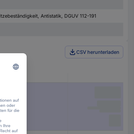
ebeständigkeit, Antistatik, DGUV 112-191
CSV herunterladen