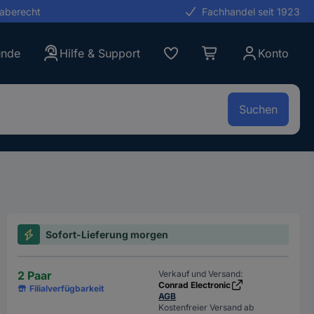
gaberecht
Fachhandel seit 1923
unde
Hilfe & Support
Konto
Suchen
Sofort-Lieferung morgen
2 Paar
Verkauf und Versand:
Conrad Electronic
Filialverfügbarkeit
AGB
Kostenfreier Versand ab