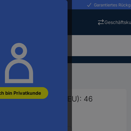
erungen in 24h
Garantiertes Rück
Geschäftsk
Fußschutz
Arbeitsschuhe
ch bin Privatkunde
huh S3 Schuhgröße (EU): 46
8