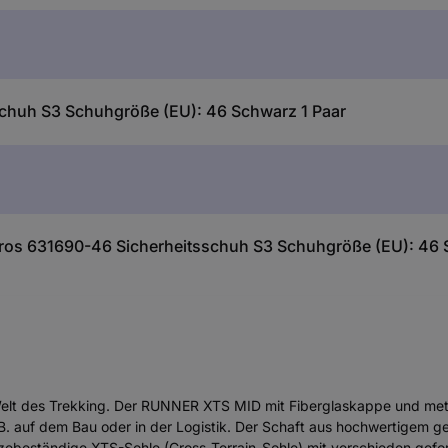
schuh S3 Schuhgröße (EU): 46 Schwarz 1 Paar
ros 631690-46 Sicherheitsschuh S3 Schuhgröße (EU): 46 
 Welt des Trekking. Der RUNNER XTS MID mit Fiberglaskappe und metall
ie z.B. auf dem Bau oder in der Logistik. Der Schaft aus hochwertig
itzebeständige XTS-Sohle (Cross-Terrain-Sohle) mit verschieden gefor