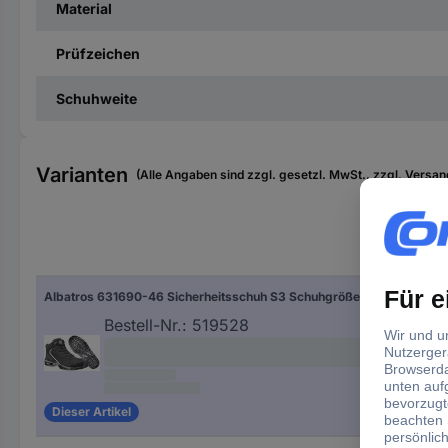
Material
Prüfzeichen
Schuhweite
Varianten
(Alle Angaben sind zzgl. gesetzl. MwSt., zzgl. Versan
Sch
Albatros 631690-46 Sicherheitsschuh S3 Schuhgröße (EU): 46 Schwarz 1 Paar
46
Bestell-Nr.:
519528
Dieser Artikel