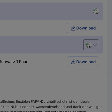
Download
Deutsch (Deu
Schwarz 1 Paar
Download
freiem, flexiblen FAP®-Durchtrittschutz ist der ideale
em geöltem Nubukleder ist wasserabweisend und dank der wenigen
mten Profilelementen gibt Halt auf unterschiedlichen