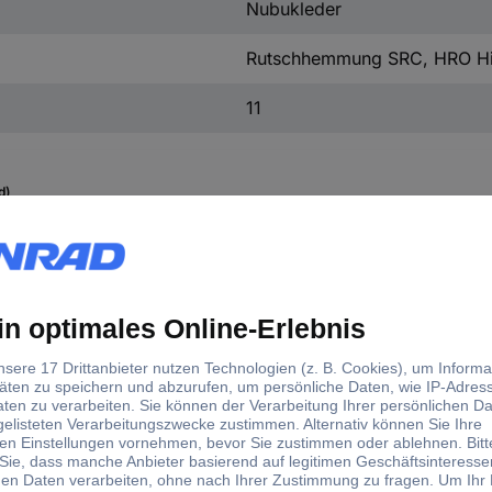
Nubukleder
Rutschhemmung SRC, HRO Hitz
11
d)
uhgröße (EU)