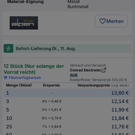
Material-Eignung
Metall
Buntmetall
Merken
Sofort-Lieferung Di., 11. Aug.
12 Stück (Nur solange der
Verkauf und Versand:
Conrad Electronic
Vorrat reicht)
AGB
Filialverfügbarkeit
Kostenfreier Versand ab 100,00 €
Menge (Stück)
Ersparnis
Verpackungspreis
(zzgl. MwSt.)
1
12,60 €
-
3
12,14 €
4% = 0,46 €
5
11,99 €
5% = 0,61 €
10
11,84 €
6% = 0,76 €
25
11,76 €
7% = 0,84 €