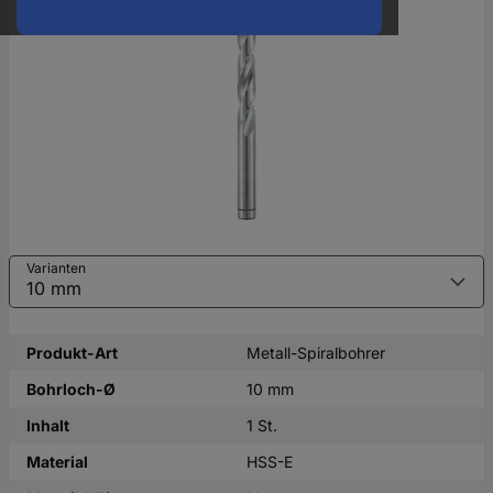
oder
eine
Hst.-
Teile-
Nr.
ein
Varianten
Produkt-Art
Metall-Spiralbohrer
Bohrloch-Ø
10 mm
Inhalt
1 St.
Material
HSS-E