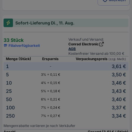
Sofort-Lieferung Di., 11. Aug.
33 Stück
Verkauf und Versand:
Conrad Electronic
Filialverfügbarkeit
AGB
Kostenfreier Versand ab 100,00 €
Menge (Stück)
Ersparnis
Verpackungspreis
(zzgl. MwSt.)
1
3,61 €
-
5
3,50 €
3% = 0,11 €
10
3,46 €
4% = 0,15 €
25
3,43 €
5% = 0,18 €
50
3,40 €
6% = 0,21 €
100
3,37 €
7% = 0,24 €
250
3,34 €
7% = 0,27 €
Mengenrabatte variieren je nach Verkäufer
Anzahl
Gesamt (3,61 € / Stück)