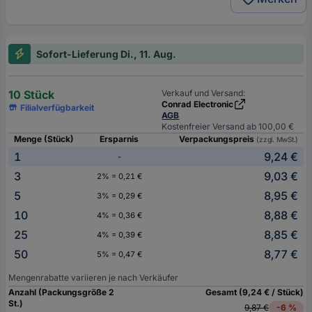
Sofort-Lieferung Di., 11. Aug.
10 Stück
Verkauf und Versand:
Conrad Electronic
Filialverfügbarkeit
AGB
Kostenfreier Versand ab 100,00 €
Menge (Stück)
Ersparnis
Verpackungspreis
(zzgl. MwSt.)
1
9,24 €
-
3
9,03 €
2% = 0,21 €
5
8,95 €
3% = 0,29 €
10
8,88 €
4% = 0,36 €
25
8,85 €
4% = 0,39 €
50
8,77 €
5% = 0,47 €
Mengenrabatte variieren je nach Verkäufer
Anzahl (Packungsgröße 2
Gesamt (9,24 € / Stück)
St.)
9,87 €
-6 %