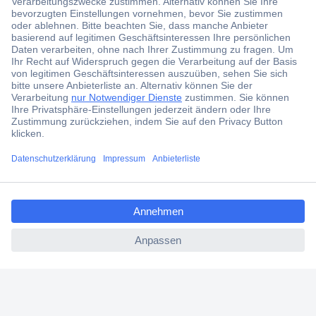
Der Conrad Newsletter
Jetzt anmelden und exklusive Aktionen,
aktuelle News und Angebote immer zuerst
erhalten.
Jetzt anmelden
Filialen
Versandkostenfrei ab 100,00 € zzgl. MwSt. **
ccp.user.init.failed.titl
Angebotsservice
e
Beschaffungsservice
ccp.user.init.failed
Für Geschäftskunden
E-Procurement