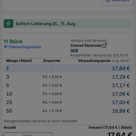
Sofort-Lieferung Di., 11. Aug.
11 Stück
Verkauf und Versand:
Conrad Electronic
Filialverfügbarkeit
AGB
Kostenfreier Versand ab 100,00 €
Menge (Stück)
Ersparnis
Verpackungspreis
(zzgl. MwSt.)
1
17,64 €
-
3
17,29 €
2% = 0,35 €
5
17,17 €
3% = 0,47 €
10
17,06 €
3% = 0,58 €
25
17,00 €
4% = 0,64 €
50
16,88 €
4% = 0,76 €
Mengenrabatte variieren je nach Verkäufer
Anzahl
Gesamt (17,64 € / Stück)
17,64 €
Stück