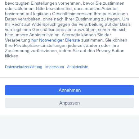
Der Conrad Newsletter
Jetzt anmelden und exklusive Aktionen,
aktuelle News und Angebote immer zuerst
erhalten.
Jetzt anmelden
ccp.user.init.failed.titl
Filialen
e
Versandkostenfrei ab 100,00 € zzgl. MwSt. **
ccp.user.init.failed
Angebotsservice
Beschaffungsservice
Für Geschäftskunden