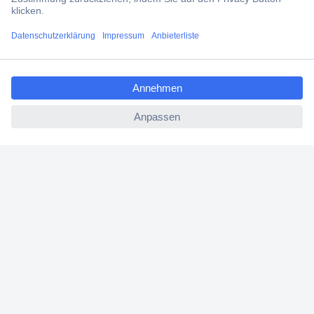
Filialen
ccp.user.init.failed.titl
Versandkostenfrei ab 100,00 € zzgl. MwSt. **
e
Angebotsservice
ccp.user.init.failed
Beschaffungsservice
Für Geschäftskunden
E-Procurement
Open Catalog Interface (OCI)
Conrad Smart Procure (CSP)
Für Verkäufer