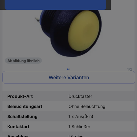
oder
eine
Hst.-
Teile-
Nr.
ein
Abbildung ähnlich
1/2
Weitere Varianten
Produkt-Art
Drucktaster
Beleuchtungsart
Ohne Beleuchtung
Schaltstellung
1 x Aus/(Ein)
Kontaktart
1 Schließer
Anschluss
Lötpins