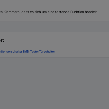
en Klammern, dass es sich um eine tastende Funktion handelt.
r:
r
Sensorschalter
SMD Taster
Türschalter