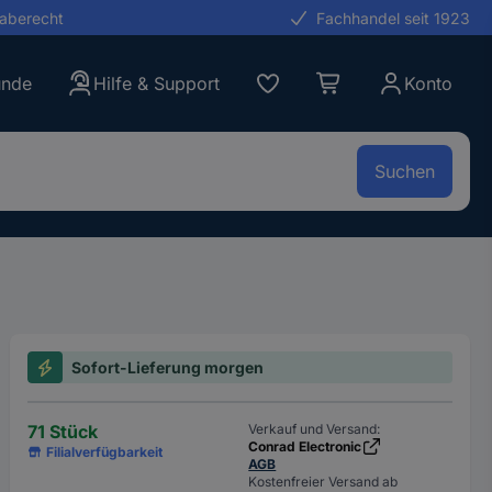
gaberecht
Fachhandel seit 1923
unde
Hilfe & Support
Konto
Suchen
Sofort-Lieferung morgen
71 Stück
Verkauf und Versand:
Conrad Electronic
Filialverfügbarkeit
AGB
Kostenfreier Versand ab