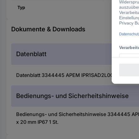
Typ
Dokumente & Downloads
Datenblatt
Datenblatt 3344445 APEM IPR1SAD2L0G IP Series Dru
Bedienungs- und Sicherheitshinweise
Bedienungs- und Sicherheitshinweise 3344445 APEM
x 20 mm IP67 1 St.