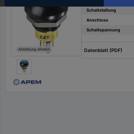
Beleuchtungsart
Hst.-
Teile-
Schaltstellung
Nr.
Anschluss
ein
Schaltspannung
Abbildung ähnlich
Datenblatt (PDF)