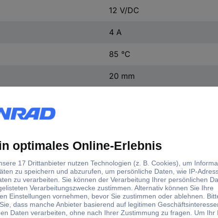
12 V/DC
4 A
85 °C
20 mm
12 mm
200000
IP67
1 St.
(Ø x H) 12 mm x 20 mm
Ja