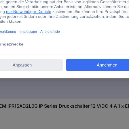
IP Series
ckschalter 12 V/DC 4 A 1 x Ein/Aus rastend Grün (Ø x H) 
 IPR1SAD2L0G IP Series Druckschalter 12 V/DC 4 A 1 x Ei