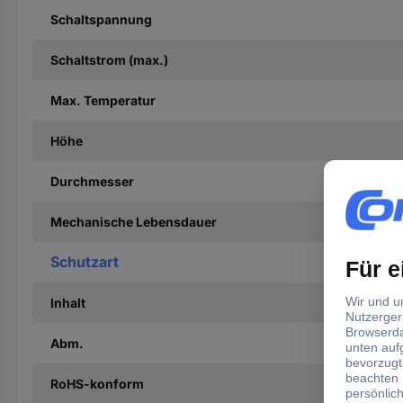
Schaltspannung
Schaltstrom (max.)
Max. Temperatur
Höhe
Durchmesser
Mechanische Lebensdauer
Schutzart
Inhalt
Abm.
RoHS-konform