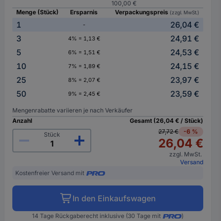
100,00 €
Menge (Stück)
Ersparnis
Verpackungspreis
(zzgl. MwSt.)
1
26,04 €
-
3
24,91 €
4% = 1,13 €
5
24,53 €
6% = 1,51 €
10
24,15 €
7% = 1,89 €
25
23,97 €
8% = 2,07 €
50
23,59 €
9% = 2,45 €
Mengenrabatte variieren je nach Verkäufer
Anzahl
Gesamt (26,04 € / Stück)
27,72 €
-6 %
Stück
26,04 €
zzgl. MwSt.
Versand
Kostenfreier Versand mit
In den Einkaufswagen
14 Tage Rückgaberecht inklusive (30 Tage mit
)