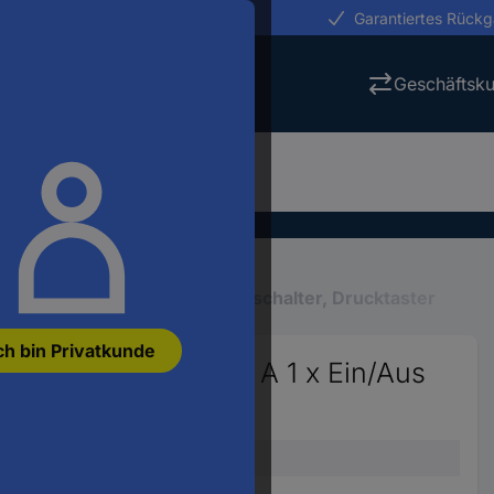
erungen in 24h
Garantiertes Rück
Geschäftsk
ck-Schalter & -Taster
Druckschalter, Drucktaster
ch bin Privatkunde
chalter 12 V/DC 4 A 1 x Ein/Aus
m IP67 1 St.
Druckschalter