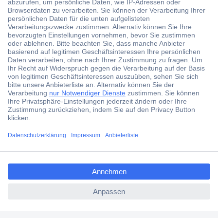
Der Conrad Newsletter
Jetzt anmelden und exklusive Aktionen,
aktuelle News und Angebote immer zuerst
erhalten.
Jetzt anmelden
Filialen
Versandkostenfrei ab 100,00 € zzgl. MwSt. **
ccp.user.init.failed.titl
Angebotsservice
e
Beschaffungsservice
ccp.user.init.failed
Für Geschäftskunden