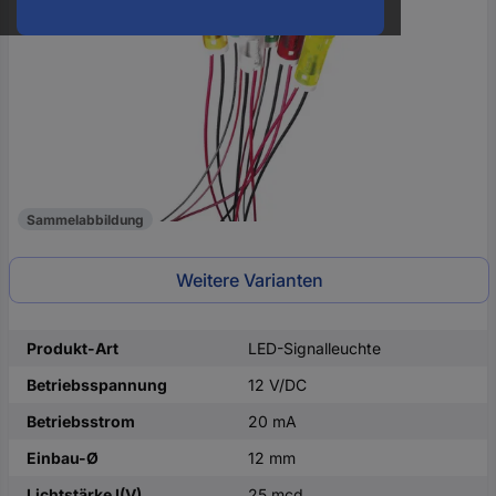
oder
eine
Hst.-
Teile-
Nr.
ein
Sammelabbildung
Weitere Varianten
Produkt-Art
LED-Signalleuchte
Betriebsspannung
12 V/DC
Betriebsstrom
20 mA
Einbau-Ø
12 mm
Lichtstärke I(V)
25 mcd