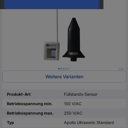
oder
eine
Hst.-
Teile-
Nr.
ein
1/9
Weitere Varianten
Produkt-Art
Füllstands-Sensor
Betriebsspannung min.
150 V/AC
Betriebsspannung max.
250 V/AC
Typ
Apollo Ultrasonic Standard