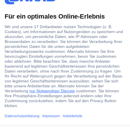
Der Conrad Newsletter
Jetzt anmelden und exklusive Aktionen,
aktuelle News und Angebote immer zuerst
erhalten.
Jetzt anmelden
Filialen
Versandkostenfrei ab 100,00 € zzgl. MwSt. **
Angebotsservice
ccp.user.init.failed.titl