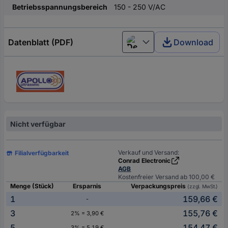
Betriebsspannungsbereich
150 - 250 V/AC
Datenblatt (PDF)
Download
Deutsch (Deutschland)
Nicht verfügbar
Verkauf und Versand:
Filialverfügbarkeit
Conrad Electronic
AGB
Kostenfreier Versand ab 100,00 €
Menge (Stück)
Ersparnis
Verpackungspreis
(zzgl. MwSt.)
1
159,66 €
-
3
155,76 €
2% = 3,90 €
5
154,47 €
3% = 5,19 €