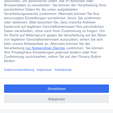
Der Conrad Newsletter
Jetzt anmelden und exklusive Aktionen,
aktuelle News und Angebote immer zuerst
erhalten.
Jetzt anmelden
ccp.user.init.failed.titl
Filialen
e
Versandkostenfrei ab 100,00 € zzgl. MwSt. **
ccp.user.init.failed
Angebotsservice
Beschaffungsservice