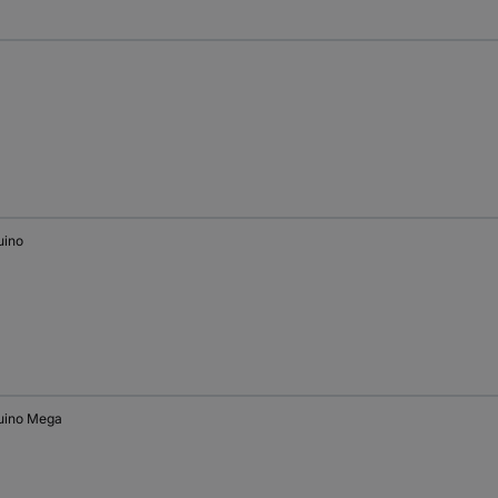
uino
uino Mega