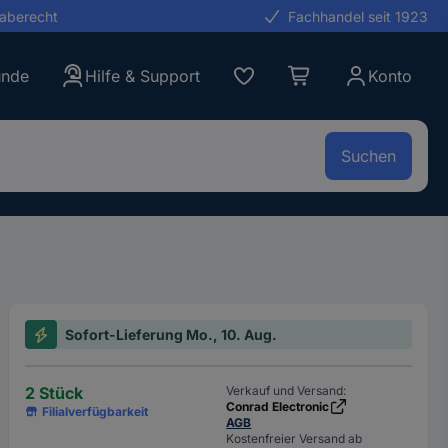
gaberecht
Fachhandel seit 1923
unde
Hilfe & Support
Konto
Suchen
Sofort-Lieferung Mo., 10. Aug.
2 Stück
Verkauf und Versand:
Conrad Electronic
Filialverfügbarkeit
AGB
Kostenfreier Versand ab