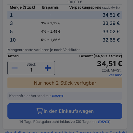
100,00 €
Menge (Stück)
Ersparnis
Verpackungspreis
(zzgl. MwSt.)
1
34,51 €
-
3
33,39 €
3% = 1,12 €
5
33,02 €
4% = 1,49 €
10
32,65 €
5% = 1,86 €
Mengenrabatte variieren je nach Verkäufer
Anzahl
Gesamt (34,51 € / Stück)
34,51 €
Stück
zzgl. MwSt.
Versand
Nur noch 2 Stück verfügbar
Kostenfreier Versand mit
In den Einkaufswagen
14 Tage Rückgaberecht inklusive (30 Tage mit
)
Hersteller bzw. verantwortliche Person für das Produkt