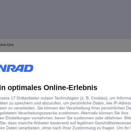
uino Uno
uino