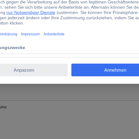
uino
uino Uno
uino