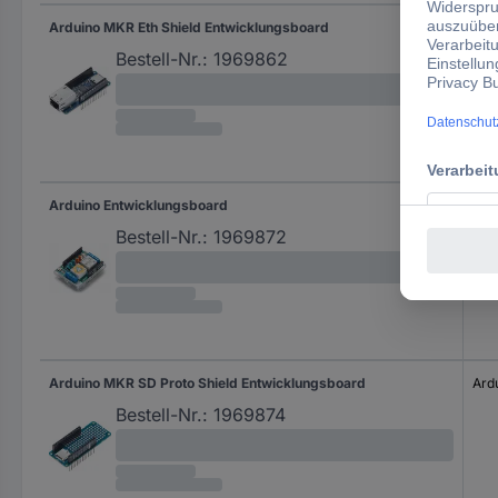
Arduino MKR Eth Shield Entwicklungsboard
Ard
Bestell-Nr.:
1969862
Arduino Entwicklungsboard
Ard
Bestell-Nr.:
1969872
Arduino MKR SD Proto Shield Entwicklungsboard
Ard
Bestell-Nr.:
1969874