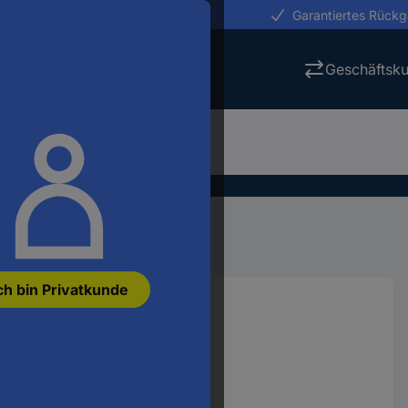
erungen in 24h
Garantiertes Rück
Geschäftsk
Arduino Shields
ch bin Privatkunde
ungsboard
880