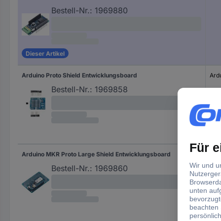
Bestell-Nr.:
1969880
Dieser Artikel
Arduino Proto Shield Entwicklungsboard
Ard
Bestell-Nr.:
1969858
Arduino MKR Proto Large Shield Entwicklungsboard
Ard
Bestell-Nr.:
1969860