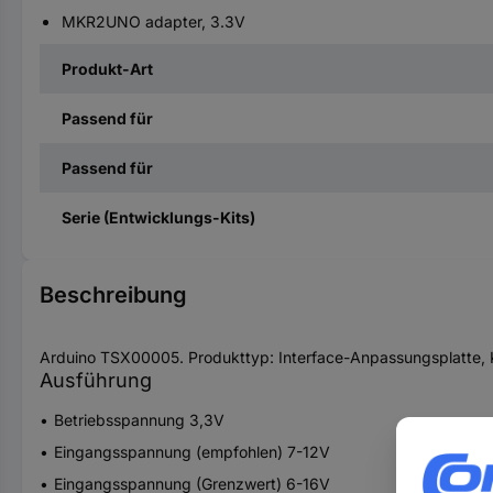
MKR2UNO adapter, 3.3V
Produkt-Art
Passend für
Passend für
Serie (Entwicklungs-Kits)
Beschreibung
Arduino TSX00005. Produkttyp: Interface-Anpassungsplatte, Ko
Ausführung
Betriebsspannung 3,3V
Eingangsspannung (empfohlen) 7-12V
Eingangsspannung (Grenzwert) 6-16V