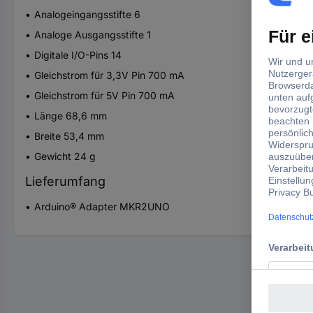
Analogeingangsstifte 6
Analoge Ausgangsstifte 1
Digitale I/O-Pins 14
Gleichstrom für 3,3V Pin 700 mA
Gleichstrom für 5V Pin 700 mA
Länge 68,6 mm
Breite 53,4 mm
Gewicht 24 g
Lieferumfang
Arduino® Adapter MKR2UNO