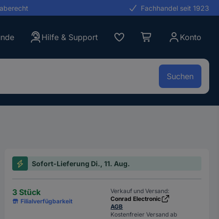
gaberecht
Fachhandel seit 1923
unde
Hilfe & Support
Konto
Suchen
Sofort-Lieferung Di., 11. Aug.
3 Stück
Verkauf und Versand:
Conrad Electronic
Filialverfügbarkeit
AGB
Kostenfreier Versand ab