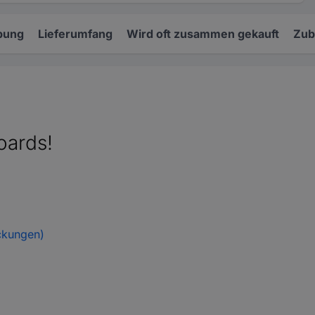
bung
Lieferumfang
Wird oft zusammen gekauft
Zub
oards!
ckungen)