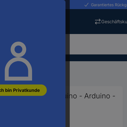
erungen in 24h
Garantiertes Rück
Geschäftsk
Arduino Shields
ch bin Privatkunde
ssungsplatte - Arduino - Arduino -
69