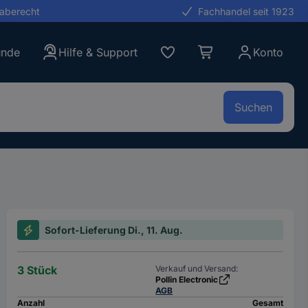
gaberecht
Fachhandel seit 1923
unde
Hilfe & Support
Konto
Suchen
Sofort-Lieferung Di., 11. Aug.
3 Stück
Verkauf und Versand:
Pollin Electronic
AGB
Anzahl
Gesamt