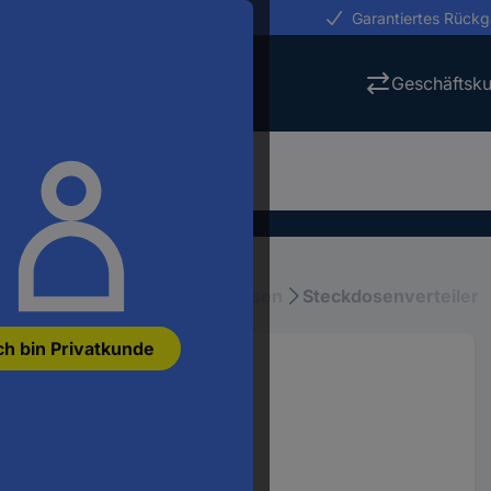
erungen in 24h
Garantiertes Rück
Geschäftsk
stallation
Mehrfachsteckdosen
Steckdosenverteiler
ch bin Privatkunde
teiler Schwarz