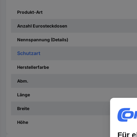
Produkt-Art
Anzahl Eurosteckdosen
Nennspannung (Details)
Schutzart
Herstellerfarbe
Abm.
Länge
Breite
Höhe