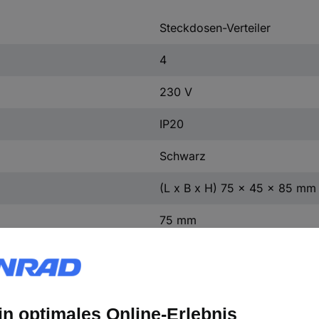
Steckdosen-Verteiler
4
230 V
IP20
Schwarz
(L x B x H) 75 x 45 x 85 mm
75 mm
45 mm
85 mm