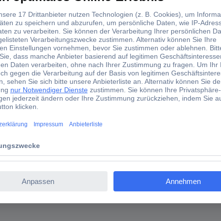
Schwabe 48412 Steckdosen-Verteiler Schwarz