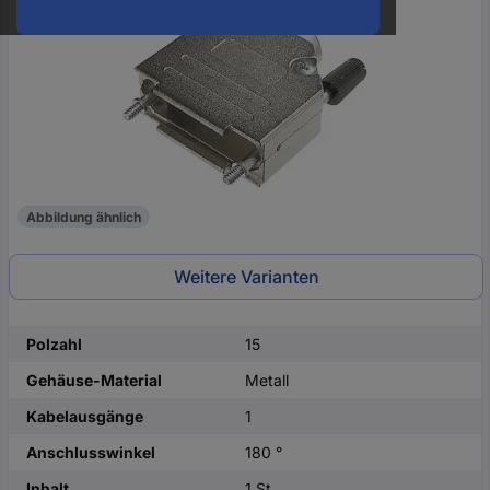
oder
eine
Hst.-
Teile-
Nr.
ein
Abbildung ähnlich
Weitere Varianten
Polzahl
15
Gehäuse-Material
Metall
Kabelausgänge
1
Anschlusswinkel
180 °
Inhalt
1 St.