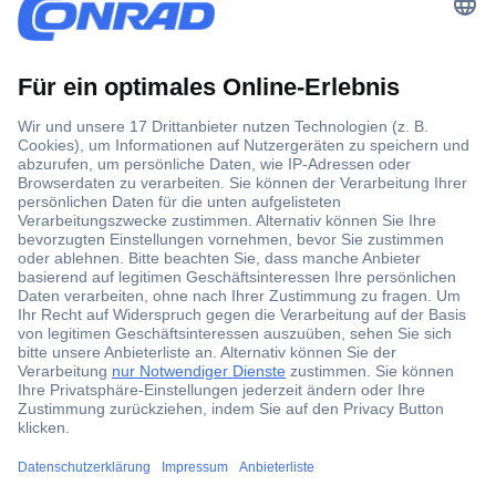
Der Conrad Newsletter
Jetzt anmelden und exklusive Aktionen,
aktuelle News und Angebote immer zuerst
erhalten.
Jetzt anmelden
Filialen
Versandkostenfrei ab 100,00 € zzgl. MwSt. **
Angebotsservice