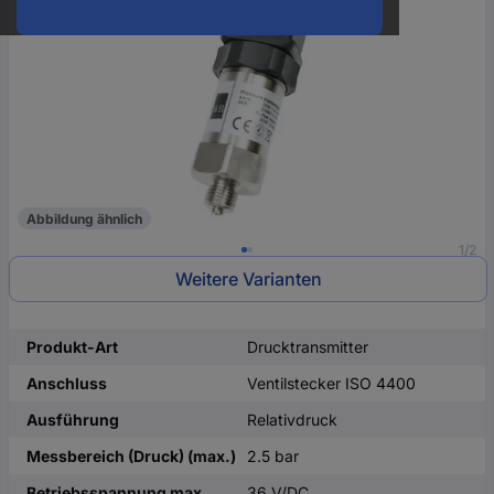
oder
eine
Hst.-
Teile-
Nr.
ein
Abbildung ähnlich
1/2
Weitere Varianten
Produkt-Art
Drucktransmitter
Anschluss
Ventilstecker ISO 4400
Ausführung
Relativdruck
Messbereich (Druck) (max.)
2.5 bar
Betriebsspannung max.
36 V/DC