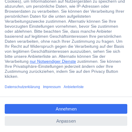
Der Conrad Newsletter
Jetzt anmelden und exklusive Aktionen,
aktuelle News und Angebote immer zuerst
erhalten.
Jetzt anmelden
Filialen
Versandkostenfrei ab 100,00 € zzgl. MwSt. **
ccp.user.init.failed.titl
Angebotsservice
e
Beschaffungsservice
ccp.user.init.failed
Für Geschäftskunden