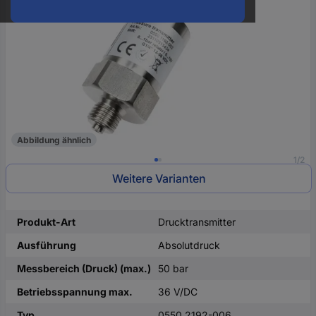
oder
eine
Hst.-
Teile-
Nr.
ein
Abbildung ähnlich
1/2
Weitere Varianten
Produkt-Art
Drucktransmitter
Ausführung
Absolutdruck
Messbereich (Druck) (max.)
50 bar
Betriebsspannung max.
36 V/DC
Typ
0550 2192-006