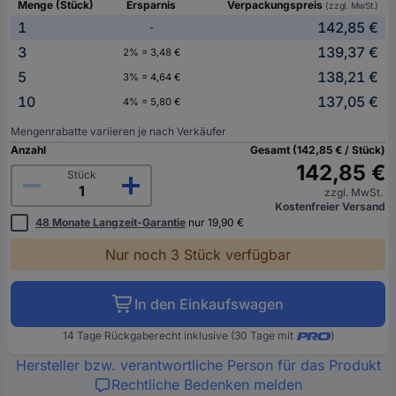
Menge (Stück)
Ersparnis
Verpackungspreis
(zzgl. MwSt.)
1
142,85 €
-
3
139,37 €
2% = 3,48 €
5
138,21 €
3% = 4,64 €
10
137,05 €
4% = 5,80 €
Mengenrabatte variieren je nach Verkäufer
Anzahl
Gesamt (142,85 € / Stück)
142,85 €
Stück
zzgl. MwSt.
Kostenfreier Versand
48 Monate Langzeit-Garantie
nur 19,90 €
Nur noch 3 Stück verfügbar
In den Einkaufswagen
14 Tage Rückgaberecht inklusive (30 Tage mit
)
Hersteller bzw. verantwortliche Person für das Produkt
Rechtliche Bedenken melden