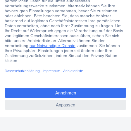
Der Conrad Newsletter
Jetzt anmelden und exklusive Aktionen,
aktuelle News und Angebote immer zuerst
erhalten.
Jetzt anmelden
Filialen
Versandkostenfrei ab 100,00 € zzgl. MwSt. **
ccp.user.init.failed.titl
Angebotsservice
e
Beschaffungsservice
ccp.user.init.failed
Für Geschäftskunden
E-Procurement