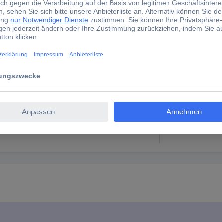
rbig
1 Set