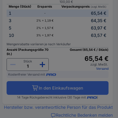
100,00 €
Menge (Stück)
Ersparnis
Verpackungspreis
(zzgl. MwSt.)
1
65,54 €
-
3
64,35 €
2% = 1,19 €
5
63,97 €
2% = 1,57 €
10
63,57 €
3% = 1,97 €
Mengenrabatte variieren je nach Verkäufer
Anzahl (Packungsgröße 70
Gesamt (65,54 € / Stück)
St.)
65,54 €
Stück
zzgl. MwSt.
Versand
Kostenfreier Versand mit
In den Einkaufswagen
14 Tage Rückgaberecht inklusive (30 Tage mit
)
Hersteller bzw. verantwortliche Person für das Produkt
Rechtliche Bedenken melden