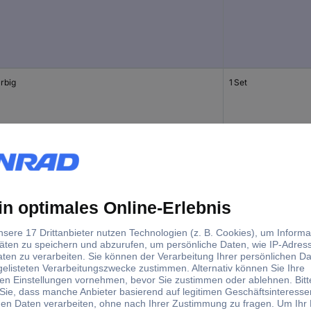
rbig
1 Set
rbig
1 Set
ig sortiert
150 St.