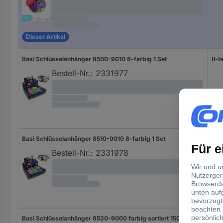
Dieser Artikel
Basi Schlüsselanhänger 8500-9010 8-farbig 1 Set
8-fa
Bestell-Nr.:
2331977
Basi Schlüsselanhänger 8510-9010 8-farbig 1 Set
8-fa
Bestell-Nr.:
2331978
Basi Schlüsselanhänger 8530-9000 farbig sortiert 150 St.
farb