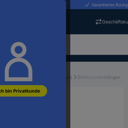
erungen in 24h
Garantiertes Rück
Geschäftsk
itstechnik
Wertsachen-Schutz
Schlüsselanhänger
ch bin Privatkunde
rbig sortiert 70 St.
053