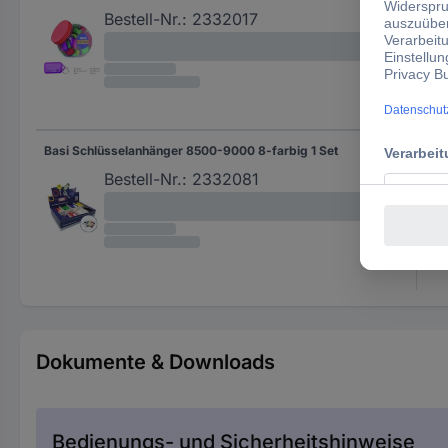
Bestell-Nr.:
2332017
Basi Schlüsselanhänger 8500-9000 8-farbig 1 Set
8-fa
Bestell-Nr.:
2332081
Dokumente & Downloads
Bedienungs- und Sicherheitshinweise