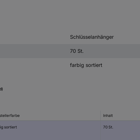
Schlüsselanhänger
70 St.
farbig sortiert
d)
tellerfarbe
Inhalt
ig sortiert
70 St.