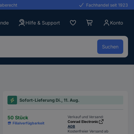
gaberecht
Fachhandel seit 1923
unde
Hilfe & Support
Konto
Suchen
Sofort-Lieferung Di., 11. Aug.
50 Stück
Verkauf und Versand:
Conrad Electronic
Filialverfügbarkeit
AGB
Kostenfreier Versand ab