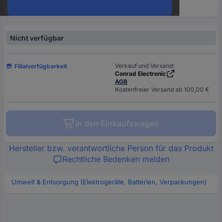
oder
eine
Hst.-
Teile-
Nicht verfügbar
Nr.
ein
Verkauf und Versand:
Filialverfügbarkeit
Conrad Electronic
AGB
Kostenfreier Versand ab 100,00 €
In den Einkaufswagen
Hersteller bzw. verantwortliche Person für das Produkt
Rechtliche Bedenken melden
Umwelt & Entsorgung (Elektrogeräte, Batterien, Verpackungen)